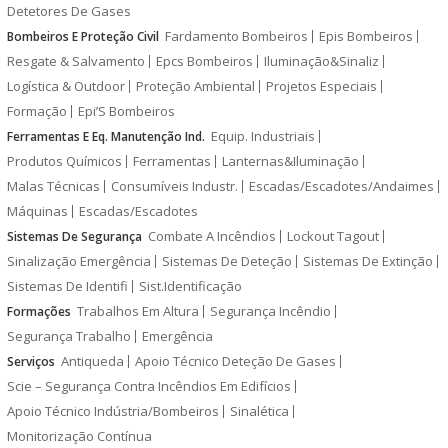
Detetores De Gases
Fardamento Bombeiros
Epis Bombeiros
Bombeiros E Proteção Civil
Resgate & Salvamento
Epcs Bombeiros
Iluminação&Sinaliz
Logística & Outdoor
Proteção Ambiental
Projetos Especiais
Formação
Epi’S Bombeiros
Equip. Industriais
Ferramentas E Eq. Manutenção Ind.
Produtos Químicos
Ferramentas
Lanternas&Iluminação
Malas Técnicas
Consumíveis Industr.
Escadas/Escadotes/Andaimes
Máquinas
Escadas/Escadotes
Combate A Incêndios
Lockout Tagout
Sistemas De Segurança
Sinalização Emergência
Sistemas De Deteção
Sistemas De Extinção
Sistemas De Identifi
Sist.Identificação
Trabalhos Em Altura
Segurança Incêndio
Formações
Segurança Trabalho
Emergência
Antiqueda
Apoio Técnico Deteção De Gases
Serviços
Scie – Segurança Contra Incêndios Em Edifícios
Apoio Técnico Indústria/Bombeiros
Sinalética
Monitorização Contínua