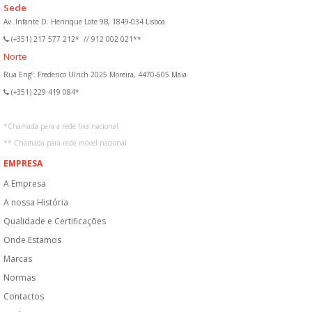
Sede
Av. Infante D. Henrique Lote 9B, 1849-034 Lisboa
(+351) 217 577 212*
//
912 002 021**
Norte
Rua Engº. Frederico Ulrich 2025 Moreira, 4470-605 Maia
(+351) 229 419 084*
*
Chamada para a rede fixa nacional
**
Chamada para rede móvel nacional
EMPRESA
A Empresa
A nossa História
Qualidade e Certificações
Onde Estamos
Marcas
Normas
Contactos