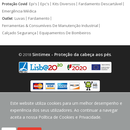
Epi's
Epc's
Kits Diversos
Fardamento Descartável
Proteção Covid
Emergência Médica
Luvas
Fardamento
Outlet
Ferramentas & Consumíveis De Manutenção Industrial
Calçado Segurança
Equipamentos De Bombeiros
Sintimex - Proteção da cabeça aos pés
© 2018
.
design by
CodeMind.PT
Este website utiliza cookies para um melhor desempenho e
Parceiro Digital desde 2018 Top 5% PME
experiência dos seus utilizadores. Ao continuar a navegar
aceita a nossa Política de Cookies e Privacidade.