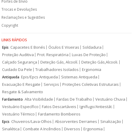
Portes de Envio
Trocas e Devoluções
Reclamações e Sugestões
Copyright
LINKS RÁPIDOS
Capacetes E Bonés
Óculos E Viseiras
Soldadura
Epis
Proteção Auditiva
Prot. Respiratória
Luvas De Proteção
Calçado Segurança
Deteção Gás, Alcoolí.
Deteção Gás,Alcooli.
Cuidado Da Pele
Trabalhadores Isolados
Ergonomia
Epis/Epcs Antiqueda
Sistemas Antiqueda
Antiqueda
Evacuação E Resgate
Serviços
Proteções Coletivas Estruturais
Resgate & Salvamento
Alta Visibilidade
Fardas De Trabalho
Vestuário Chuva
Fardamento
Vestuário Específico
Fatos Descartáveis
Ignífugo/Antiestát.
Vestuário Térmico
Fardamento Bombeiros
Chuveiros/Lava-Olhos
Absorventes Derrames
Sinalização
Epcs
Sinalética
Combate A Incêndios
Diversos
Ergonomia