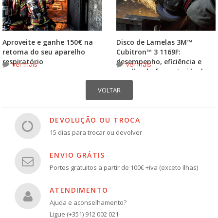
Aproveite e ganhe 150€ na
Disco de Lamelas 3M™
retoma do seu aparelho
Cubitron™ 3 1169F:
respiratório
desempenho, eficiência e
ver mais
ver mais
escolha do formato ideal
DEVOLUÇÃO OU TROCA
15 dias para trocar ou devolver
ENVIO GRÁTIS
Portes gratuitos a partir de 100€ +iva (exceto Ilhas)
ATENDIMENTO
Ajuda e aconselhamento?
Ligue (+351) 912 002 021