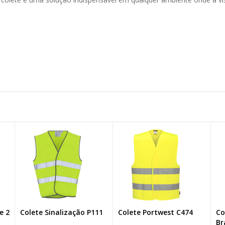
11
Colete Portwest C474
Colete de Banda e
Co
Bracelete Hi-Vis