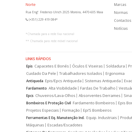
Norte
Marcas
Rua Engº. Frederico Ulrich 2025 Moreira, 4470-605 Maia
Normas
(+351) 229 419 084*
Contactos
Notícias
*
Chamada para a rede fixa nacional
**
Chamada para rede móvel nacional
LINKS RÁPIDOS
Capacetes E Bonés
Óculos E Viseiras
Soldadura
Pr
Epis
Cuidado Da Pele
Trabalhadores Isolados
Ergonomia
Epis/Epcs Antiqueda
Sistemas Antiqueda
Eva
Antiqueda
Alta Visibilidade
Fardas De Trabalho
Vestuá
Fardamento
Chuveiros/Lava-Olhos
Absorventes Derrames
Sina
Epcs
Fardamento Bombeiros
Epis Bo
Bombeiros E Proteção Civil
Projetos Especiais
Formação
Epi’S Bombeiros
Equip. Industriais
Produ
Ferramentas E Eq. Manutenção Ind.
Máquinas
Escadas/Escadotes