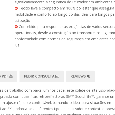
significativamente a segurança do utilizador em ambientes d
Tecido leve e compacto em 100% poliéster que assegura
mobilidade e conforto ao longo do dia, ideal para longos pe
utilização
Concebido para responder às exigências de vários sector
operacionais, desde a construção ao transporte, asseguran
conformidade com normas de segurança em ambientes co
luz
 PDF
PEDIR CONSULTA
REVIEWS
e trabalho com baixa luminosidade, este colete de alta visibilidade 
equipado com duas fitas retroreflectoras 3M™ Scotchlite™, garante um
um ajuste rápido e confortável, tornando-o ideal para situações em q
 ao 3XL, adapta-se a diferentes tipos de utilizador e contextos oper
 colete é uma solução indispensável em qualquer ambiente onde a vis