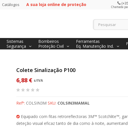
(+35
A sua loja online de proteção
Catálogos
Chamada para
Sistemas
Bombeiros
Ferramentas
Segurança
Proteção Civil
Eq. Manutenção Ind.
Colete Sinalização P100
6,88 €
s/IVA
Refª:
COLSIN3M
SKU:
COLSIN3MAMAL
Equipado com fitas retroreflectoras 3M™ Scotchlite™, ga
deteção visual eficaz tanto de dia como à noite, aumentan