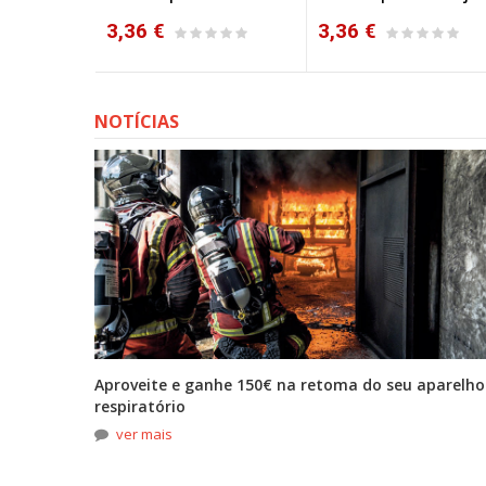
3,36 €
4,12 €
NOTÍCIAS
tona
Aproveite e ganhe 150€ na retoma do seu aparelho
respiratório
ver mais