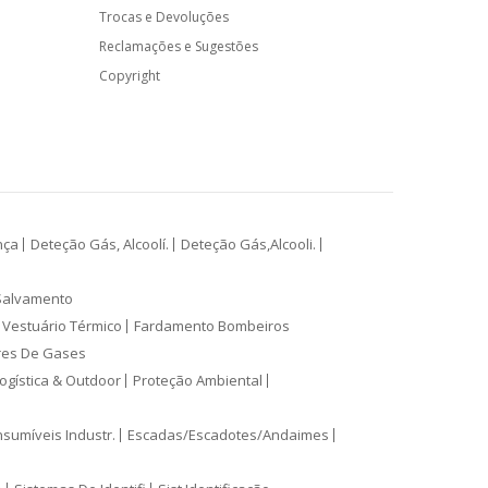
Trocas e Devoluções
Reclamações e Sugestões
Copyright
nça
Deteção Gás, Alcoolí.
Deteção Gás,Alcooli.
Salvamento
Vestuário Térmico
Fardamento Bombeiros
res De Gases
ogística & Outdoor
Proteção Ambiental
sumíveis Industr.
Escadas/Escadotes/Andaimes