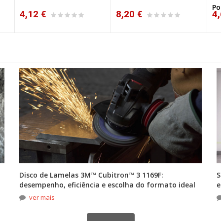
Portwest C470
8,20 €
4,60 €
5,
Disco de Lamelas 3M™ Cubitron™ 3 1169F:
S
desempenho, eficiência e escolha do formato ideal
e
ver mais