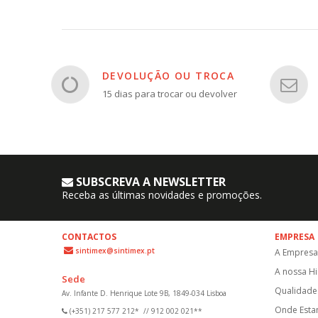
DEVOLUÇÃO OU TROCA
15 dias para trocar ou devolver
SUBSCREVA A NEWSLETTER
Receba as últimas novidades e promoções.
CONTACTOS
EMPRESA
sintimex@sintimex.pt
A Empresa
A nossa Hi
Sede
Qualidade 
Av. Infante D. Henrique Lote 9B, 1849-034 Lisboa
Onde Est
(+351) 217 577 212*
//
912 002 021**