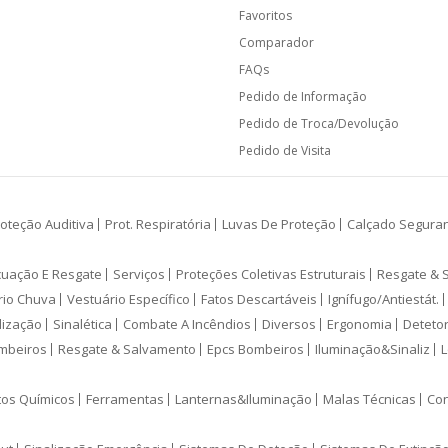
Favoritos
Comparador
FAQs
Pedido de Informação
Pedido de Troca/Devolução
Pedido de Visita
oteção Auditiva
Prot. Respiratória
Luvas De Proteção
Calçado Segura
cuação E Resgate
Serviços
Proteções Coletivas Estruturais
Resgate & 
rio Chuva
Vestuário Específico
Fatos Descartáveis
Ignífugo/Antiestát.
lização
Sinalética
Combate A Incêndios
Diversos
Ergonomia
Deteto
mbeiros
Resgate & Salvamento
Epcs Bombeiros
Iluminação&Sinaliz
L
tos Químicos
Ferramentas
Lanternas&Iluminação
Malas Técnicas
Con