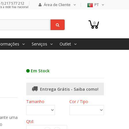
1) 217 577 212
Área de Cliente
PT
 a rede fixa nacional
0
Formações
Serviços
Outlet
Em Stock
Entrega Grátis - Saiba como!
Tamanho
Cor / Tipo
rante uma
Qtd:
do