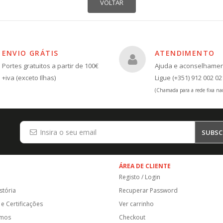
ENVIO GRÁTIS
ATENDIMENTO
Portes gratuitos a partir de 100€
Ajuda e aconselhame
+iva (exceto Ilhas)
Ligue (+351) 912 002 02
(Chamada para a rede fixa nac
SUBSC
ÁREA DE CLIENTE
Registo / Login
stória
Recuperar Password
e Certificações
Ver carrinho
amos
Checkout