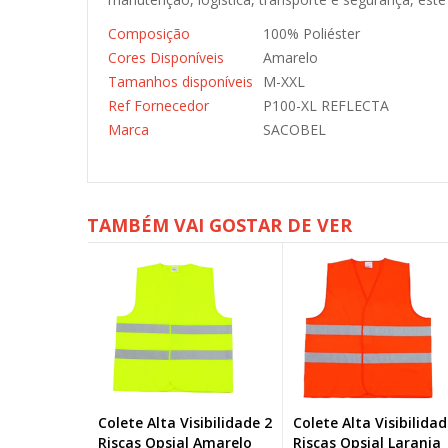
Composição
100% Poliéster
Cores Disponíveis
Amarelo
Tamanhos disponíveis
M-XXL
Ref Fornecedor
P100-XL REFLECTA
Marca
SACOBEL
TAMBÉM VAI GOSTAR DE VER
sibilidade 2
Colete Alta Visibilidade 2
Colete Sinalização P1
 Amarelo
Riscas Opsial Laranja