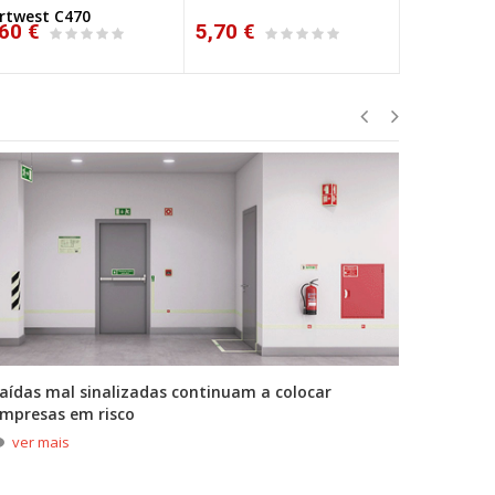
70 €
7,00 €
7,64 €
aídas mal sinalizadas continuam a colocar
A primei
mpresas em risco
durante
ver mais
ver m