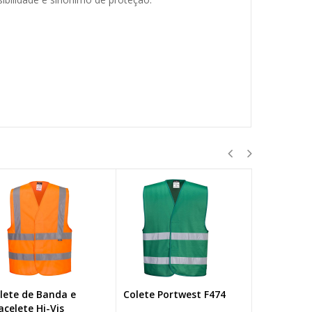
lete Portwest F474
Colete Alta Visibilidade
Colete Sin
Portwest C494
Verticais 