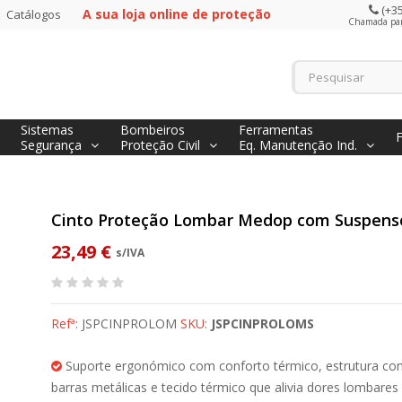
(+35
A sua loja online de proteção
Catálogos
Chamada para
Sistemas
Bombeiros
Ferramentas
Segurança
Proteção Civil
Eq. Manutenção Ind.
Cinto Proteção Lombar Medop com Suspens
23,49 €
s/IVA
Refª:
JSPCINPROLOM
SKU:
JSPCINPROLOMS
Suporte ergonómico com conforto térmico, estrutura co
barras metálicas e tecido térmico que alivia dores lombares