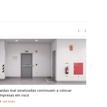
aídas mal sinalizadas continuam a colocar
A primei
mpresas em risco
durante
ver mais
ver m