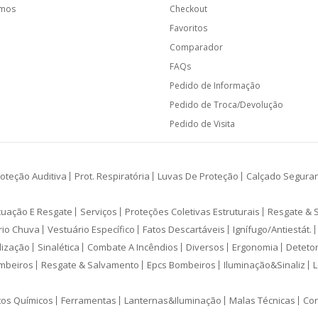
amos
Checkout
Favoritos
Comparador
FAQs
Pedido de Informação
Pedido de Troca/Devolução
Pedido de Visita
oteção Auditiva
Prot. Respiratória
Luvas De Proteção
Calçado Segura
cuação E Resgate
Serviços
Proteções Coletivas Estruturais
Resgate & 
rio Chuva
Vestuário Específico
Fatos Descartáveis
Ignífugo/Antiestát.
lização
Sinalética
Combate A Incêndios
Diversos
Ergonomia
Deteto
mbeiros
Resgate & Salvamento
Epcs Bombeiros
Iluminação&Sinaliz
L
tos Químicos
Ferramentas
Lanternas&Iluminação
Malas Técnicas
Con