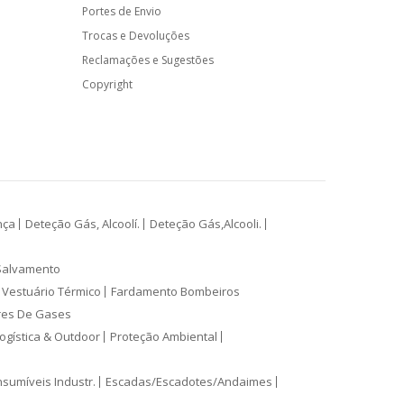
Portes de Envio
Trocas e Devoluções
Reclamações e Sugestões
Copyright
nça
Deteção Gás, Alcoolí.
Deteção Gás,Alcooli.
Salvamento
Vestuário Térmico
Fardamento Bombeiros
res De Gases
ogística & Outdoor
Proteção Ambiental
sumíveis Industr.
Escadas/Escadotes/Andaimes