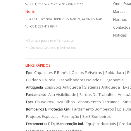
Onde Est
(+351) 217 577 212*
//
912 002 021**
Norte
Marcas
Rua Engº. Frederico Ulrich 2025 Moreira, 4470-605 Maia
Normas
(+351) 229 419 084*
Contactos
Notícias
*
Chamada para a rede fixa nacional
**
Chamada para rede móvel nacional
LINKS RÁPIDOS
Capacetes E Bonés
Óculos E Viseiras
Soldadura
Pr
Epis
Cuidado Da Pele
Trabalhadores Isolados
Ergonomia
Epis/Epcs Antiqueda
Sistemas Antiqueda
Eva
Antiqueda
Alta Visibilidade
Fardas De Trabalho
Vestuá
Fardamento
Chuveiros/Lava-Olhos
Absorventes Derrames
Sina
Epcs
Fardamento Bombeiros
Epis Bo
Bombeiros E Proteção Civil
Projetos Especiais
Formação
Epi’S Bombeiros
Equip. Industriais
Produ
Ferramentas E Eq. Manutenção Ind.