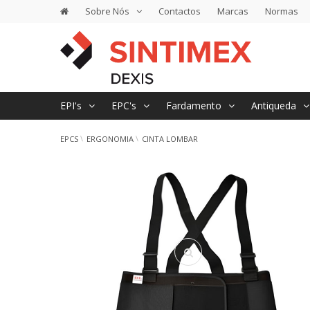
Sobre Nós
Contactos
Marcas
Normas
EPI's
EPC's
Fardamento
Antiqueda
EPCS
ERGONOMIA
CINTA LOMBAR