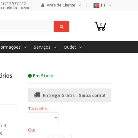
1) 217 577 212
Área de Cliente
PT
 a rede fixa nacional
0
Formações
Serviços
Outlet
órios
Em Stock
Entrega Grátis - Saiba como!
Tamanho
m 4
Qtd:
 e