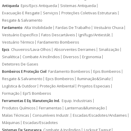
Epis/Epcs Antiqueda
Sistemas Antiqueda
Antiqueda
Evacuação E Resgate
Serviços
Proteções Coletivas Estruturais
Resgate & Salvamento
Alta Visibilidade
Fardas De Trabalho
Vestuário Chuva
Fardamento
Vestuário Específico
Fatos Descartáveis
Ignífugo/Antiestát.
Vestuário Térmico
Fardamento Bombeiros
Chuveiros/Lava-Olhos
Absorventes Derrames
Sinalização
Epcs
Sinalética
Combate A Incêndios
Diversos
Ergonomia
Detetores De Gases
Fardamento Bombeiros
Epis Bombeiros
Bombeiros E Proteção Civil
Resgate & Salvamento
Epcs Bombeiros
Iluminação&Sinaliz
Logística & Outdoor
Proteção Ambiental
Projetos Especiais
Formação
Epi’S Bombeiros
Equip. Industriais
Ferramentas E Eq. Manutenção Ind.
Produtos Químicos
Ferramentas
Lanternas&Iluminação
Malas Técnicas
Consumíveis Industr.
Escadas/Escadotes/Andaimes
Máquinas
Escadas/Escadotes
Combate A Incêndios
Lockout Tagout
Sistemas De Segurança