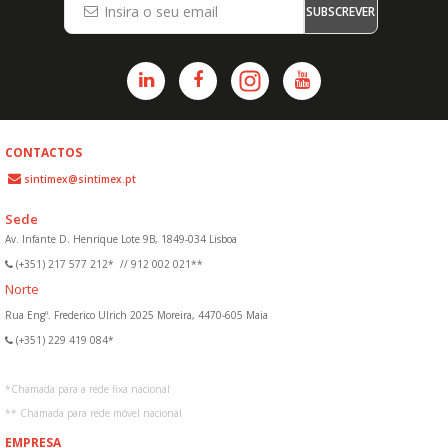
SUBSCREVER
CONTACTOS
sintimex@sintimex.pt
Sede
Av. Infante D. Henrique Lote 9B, 1849-034 Lisboa
(+351) 217 577 212*
//
912 002 021**
Norte
Rua Engº. Frederico Ulrich 2025 Moreira, 4470-605 Maia
(+351) 229 419 084*
*
Chamada para a rede fixa nacional
**
Chamada para rede móvel nacional
EMPRESA