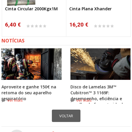
Cinta Circular 2000Kgx1M
Cinta Plana Xhander
6,40 €
16,20 €
NOTÍCIAS
Aproveite e ganhe 150€ na
Disco de Lamelas 3M™
retoma do seu aparelho
Cubitron™ 3 1169F:
respiratório
desempenho, eficiência e
ver mais
ver mais
escolha do formato ideal