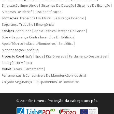
Sinalização Emergência
Sistemas De Deteção
Sistemas De Extinção
Sistemas De Identifi
Sist.Identificação
Trabalhos Em Altura
Segurança Incêndio
Formações
Segurança Trabalho
Emergência
Antiqueda
Apoio Técnico Deteção De Gases
Serviços
Scie – Segurança Contra Incêndios Em Edifícios
Apoio Técnico Indústria/Bombeiros
Sinalética
Monitorização Contínua
Epi's
Epc's
Kits Diversos
Fardamento Descartável
Proteção Covid
Emergência Médica
Luvas
Fardamento
Outlet
Ferramentas & Consumíveis De Manutenção Industrial
Calçado Segurança
Equipamentos De Bombeiros
Sintimex - Proteção da cabeça aos pés
© 2018
.