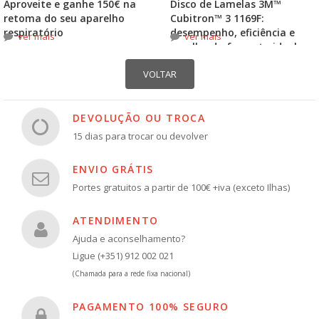
Aproveite e ganhe 150€ na
Disco de Lamelas 3M™
retoma do seu aparelho
Cubitron™ 3 1169F:
respiratório
desempenho, eficiência e
ver mais
ver mais
escolha do formato ideal
DEVOLUÇÃO OU TROCA
15 dias para trocar ou devolver
ENVIO GRÁTIS
Portes gratuitos a partir de 100€ +iva (exceto Ilhas)
ATENDIMENTO
Ajuda e aconselhamento?
Ligue (+351) 912 002 021
(Chamada para a rede fixa nacional)
PAGAMENTO 100% SEGURO