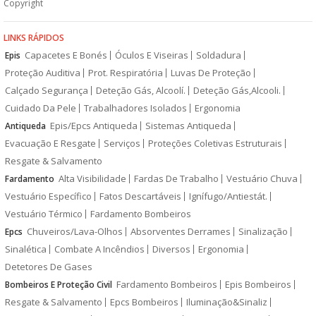
Copyright
LINKS RÁPIDOS
Capacetes E Bonés
Óculos E Viseiras
Soldadura
Epis
Proteção Auditiva
Prot. Respiratória
Luvas De Proteção
Calçado Segurança
Deteção Gás, Alcoolí.
Deteção Gás,Alcooli.
Cuidado Da Pele
Trabalhadores Isolados
Ergonomia
Epis/Epcs Antiqueda
Sistemas Antiqueda
Antiqueda
Evacuação E Resgate
Serviços
Proteções Coletivas Estruturais
Resgate & Salvamento
Alta Visibilidade
Fardas De Trabalho
Vestuário Chuva
Fardamento
Vestuário Específico
Fatos Descartáveis
Ignífugo/Antiestát.
Vestuário Térmico
Fardamento Bombeiros
Chuveiros/Lava-Olhos
Absorventes Derrames
Sinalização
Epcs
Sinalética
Combate A Incêndios
Diversos
Ergonomia
Detetores De Gases
Fardamento Bombeiros
Epis Bombeiros
Bombeiros E Proteção Civil
Resgate & Salvamento
Epcs Bombeiros
Iluminação&Sinaliz