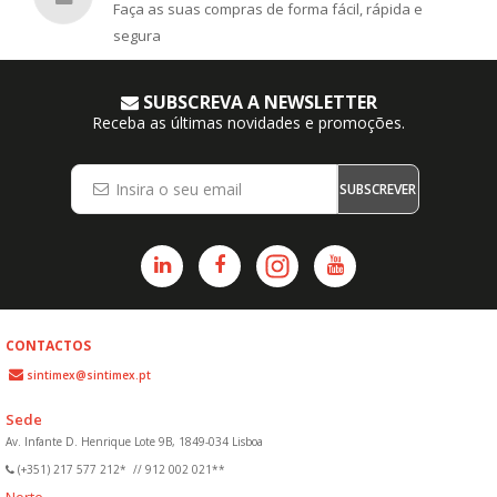
Faça as suas compras de forma fácil, rápida e
segura
SUBSCREVA A NEWSLETTER
Receba as últimas novidades e promoções.
SUBSCREVER
CONTACTOS
sintimex@sintimex.pt
Sede
Av. Infante D. Henrique Lote 9B, 1849-034 Lisboa
(+351) 217 577 212*
//
912 002 021**
Norte