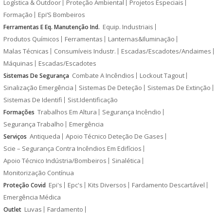
Logística & Outdoor
Proteção Ambiental
Projetos Especiais
Formação
Epi’S Bombeiros
Equip. Industriais
Ferramentas E Eq. Manutenção Ind.
Produtos Químicos
Ferramentas
Lanternas&Iluminação
Malas Técnicas
Consumíveis Industr.
Escadas/Escadotes/Andaimes
Máquinas
Escadas/Escadotes
Combate A Incêndios
Lockout Tagout
Sistemas De Segurança
Sinalização Emergência
Sistemas De Deteção
Sistemas De Extinção
Sistemas De Identifi
Sist.Identificação
Trabalhos Em Altura
Segurança Incêndio
Formações
Segurança Trabalho
Emergência
Antiqueda
Apoio Técnico Deteção De Gases
Serviços
Scie – Segurança Contra Incêndios Em Edifícios
Apoio Técnico Indústria/Bombeiros
Sinalética
Monitorização Contínua
Epi's
Epc's
Kits Diversos
Fardamento Descartável
Proteção Covid
Emergência Médica
Luvas
Fardamento
Outlet