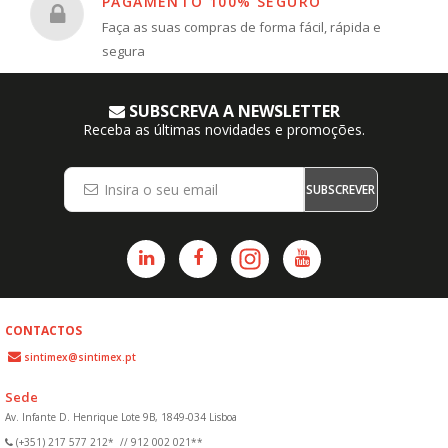
PAGAMENTO 100% SEGURO
Faça as suas compras de forma fácil, rápida e
segura
SUBSCREVA A NEWSLETTER
Receba as últimas novidades e promoções.
SUBSCREVER
CONTACTOS
sintimex@sintimex.pt
Sede
Av. Infante D. Henrique Lote 9B, 1849-034 Lisboa
(+351) 217 577 212*
//
912 002 021**