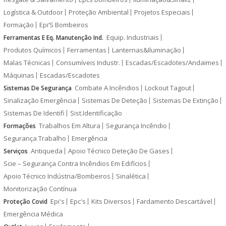
Logística & Outdoor
Proteção Ambiental
Projetos Especiais
Formação
Epi’S Bombeiros
Equip. Industriais
Ferramentas E Eq. Manutenção Ind.
Produtos Químicos
Ferramentas
Lanternas&Iluminação
Malas Técnicas
Consumíveis Industr.
Escadas/Escadotes/Andaimes
Máquinas
Escadas/Escadotes
Combate A Incêndios
Lockout Tagout
Sistemas De Segurança
Sinalização Emergência
Sistemas De Deteção
Sistemas De Extinção
Sistemas De Identifi
Sist.Identificação
Trabalhos Em Altura
Segurança Incêndio
Formações
Segurança Trabalho
Emergência
Antiqueda
Apoio Técnico Deteção De Gases
Serviços
Scie – Segurança Contra Incêndios Em Edifícios
Apoio Técnico Indústria/Bombeiros
Sinalética
Monitorização Contínua
Epi's
Epc's
Kits Diversos
Fardamento Descartável
Proteção Covid
Emergência Médica