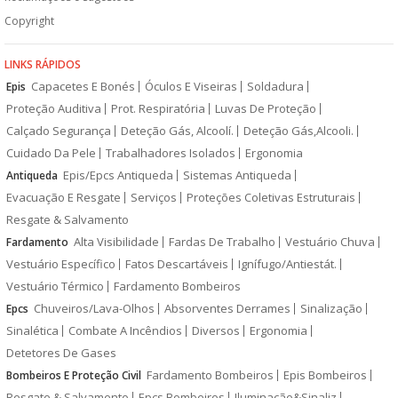
Copyright
LINKS RÁPIDOS
Capacetes E Bonés
Óculos E Viseiras
Soldadura
Epis
Proteção Auditiva
Prot. Respiratória
Luvas De Proteção
Calçado Segurança
Deteção Gás, Alcoolí.
Deteção Gás,Alcooli.
Cuidado Da Pele
Trabalhadores Isolados
Ergonomia
Epis/Epcs Antiqueda
Sistemas Antiqueda
Antiqueda
Evacuação E Resgate
Serviços
Proteções Coletivas Estruturais
Resgate & Salvamento
Alta Visibilidade
Fardas De Trabalho
Vestuário Chuva
Fardamento
Vestuário Específico
Fatos Descartáveis
Ignífugo/Antiestát.
Vestuário Térmico
Fardamento Bombeiros
Chuveiros/Lava-Olhos
Absorventes Derrames
Sinalização
Epcs
Sinalética
Combate A Incêndios
Diversos
Ergonomia
Detetores De Gases
Fardamento Bombeiros
Epis Bombeiros
Bombeiros E Proteção Civil
Resgate & Salvamento
Epcs Bombeiros
Iluminação&Sinaliz