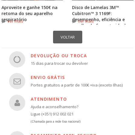
Aproveite e ganhe 150€ na
Disco de Lamelas 3M™
retoma do seu aparelho
Cubitron™ 3 1169F:
respiratório
desempenho, eficiência e
ver mais
ver mais
escolha do formato ideal
DEVOLUÇÃO OU TROCA
15 dias para trocar ou devolver
ENVIO GRÁTIS
Portes gratuitos a partir de 100€ +iva (exceto Ilhas)
ATENDIMENTO
Ajuda e aconselhamento?
Ligue (+351) 912 002 021
(Chamada para a rede fixa nacional)