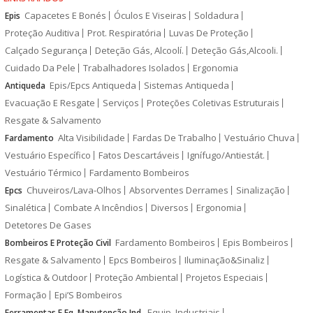
Capacetes E Bonés
Óculos E Viseiras
Soldadura
Epis
Proteção Auditiva
Prot. Respiratória
Luvas De Proteção
Calçado Segurança
Deteção Gás, Alcoolí.
Deteção Gás,Alcooli.
Cuidado Da Pele
Trabalhadores Isolados
Ergonomia
Epis/Epcs Antiqueda
Sistemas Antiqueda
Antiqueda
Evacuação E Resgate
Serviços
Proteções Coletivas Estruturais
Resgate & Salvamento
Alta Visibilidade
Fardas De Trabalho
Vestuário Chuva
Fardamento
Vestuário Específico
Fatos Descartáveis
Ignífugo/Antiestát.
Vestuário Térmico
Fardamento Bombeiros
Chuveiros/Lava-Olhos
Absorventes Derrames
Sinalização
Epcs
Sinalética
Combate A Incêndios
Diversos
Ergonomia
Detetores De Gases
Fardamento Bombeiros
Epis Bombeiros
Bombeiros E Proteção Civil
Resgate & Salvamento
Epcs Bombeiros
Iluminação&Sinaliz
Logística & Outdoor
Proteção Ambiental
Projetos Especiais
Formação
Epi’S Bombeiros
Equip. Industriais
Ferramentas E Eq. Manutenção Ind.