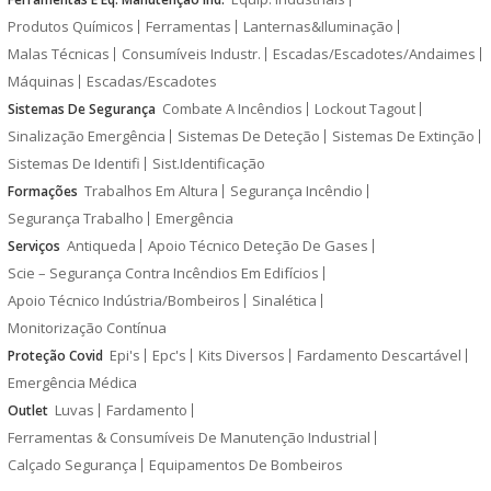
Produtos Químicos
Ferramentas
Lanternas&Iluminação
Malas Técnicas
Consumíveis Industr.
Escadas/Escadotes/Andaimes
Máquinas
Escadas/Escadotes
Combate A Incêndios
Lockout Tagout
Sistemas De Segurança
Sinalização Emergência
Sistemas De Deteção
Sistemas De Extinção
Sistemas De Identifi
Sist.Identificação
Trabalhos Em Altura
Segurança Incêndio
Formações
Segurança Trabalho
Emergência
Antiqueda
Apoio Técnico Deteção De Gases
Serviços
Scie – Segurança Contra Incêndios Em Edifícios
Apoio Técnico Indústria/Bombeiros
Sinalética
Monitorização Contínua
Epi's
Epc's
Kits Diversos
Fardamento Descartável
Proteção Covid
Emergência Médica
Luvas
Fardamento
Outlet
Ferramentas & Consumíveis De Manutenção Industrial
Calçado Segurança
Equipamentos De Bombeiros