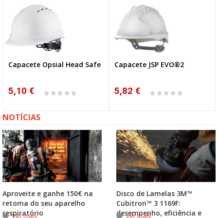
Capacete Opsial Head Safe
Capacete JSP EVO®2
NOVO
5,10 €
5,82 €
NOTÍCIAS
Aproveite e ganhe 150€ na
Disco de Lamelas 3M™
retoma do seu aparelho
Cubitron™ 3 1169F:
respiratório
desempenho, eficiência e
ver mais
ver mais