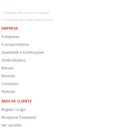
*
Chamada para a rede fixa nacional
**
Chamada para rede móvel nacional
EMPRESA
A Empresa
A nossa História
Qualidade e Certificações
Onde Estamos
Marcas
Normas
Contactos
Notícias
ÁREA DE CLIENTE
Registo / Login
Recuperar Password
Ver carrinho