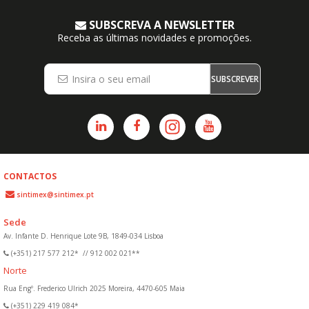
SUBSCREVA A NEWSLETTER
Receba as últimas novidades e promoções.
SUBSCREVER
CONTACTOS
sintimex@sintimex.pt
Sede
Av. Infante D. Henrique Lote 9B, 1849-034 Lisboa
(+351) 217 577 212*
//
912 002 021**
Norte
Rua Engº. Frederico Ulrich 2025 Moreira, 4470-605 Maia
(+351) 229 419 084*