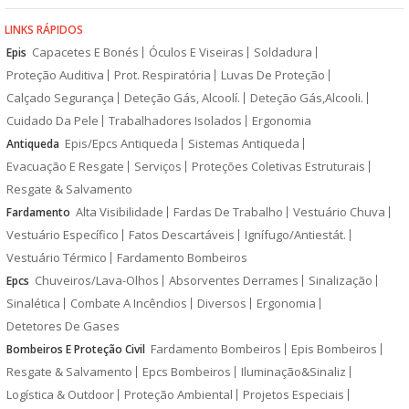
LINKS RÁPIDOS
Capacetes E Bonés
Óculos E Viseiras
Soldadura
Epis
Proteção Auditiva
Prot. Respiratória
Luvas De Proteção
Calçado Segurança
Deteção Gás, Alcoolí.
Deteção Gás,Alcooli.
Cuidado Da Pele
Trabalhadores Isolados
Ergonomia
Epis/Epcs Antiqueda
Sistemas Antiqueda
Antiqueda
Evacuação E Resgate
Serviços
Proteções Coletivas Estruturais
Resgate & Salvamento
Alta Visibilidade
Fardas De Trabalho
Vestuário Chuva
Fardamento
Vestuário Específico
Fatos Descartáveis
Ignífugo/Antiestát.
Vestuário Térmico
Fardamento Bombeiros
Chuveiros/Lava-Olhos
Absorventes Derrames
Sinalização
Epcs
Sinalética
Combate A Incêndios
Diversos
Ergonomia
Detetores De Gases
Fardamento Bombeiros
Epis Bombeiros
Bombeiros E Proteção Civil
Resgate & Salvamento
Epcs Bombeiros
Iluminação&Sinaliz
Logística & Outdoor
Proteção Ambiental
Projetos Especiais