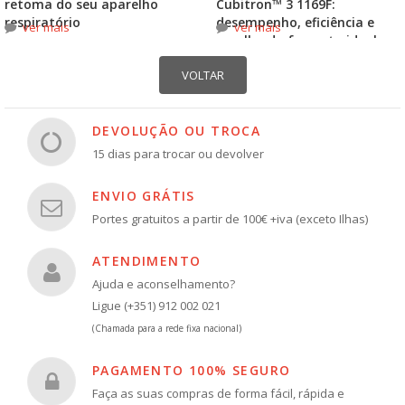
retoma do seu aparelho
Cubitron™ 3 1169F:
respiratório
desempenho, eficiência e
ver mais
ver mais
escolha do formato ideal
DEVOLUÇÃO OU TROCA
15 dias para trocar ou devolver
ENVIO GRÁTIS
Portes gratuitos a partir de 100€ +iva (exceto Ilhas)
ATENDIMENTO
Ajuda e aconselhamento?
Ligue (+351) 912 002 021
(Chamada para a rede fixa nacional)
PAGAMENTO 100% SEGURO
Faça as suas compras de forma fácil, rápida e