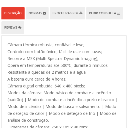
DESCRIÇÃO
NORMAS
BROCHURAS PDF
PEDIR CONSULTA
REVIEWS
Câmara térmica robusta, confiável e leve;
Controlo com botão único, fácil de usar com luvas;
Recorre a MSX (Multi-Spectral Dynamic Imaging);
Opera em temperaturas ate 500ºC, durante 3 minutos;
Resistente a quedas de 2 metros e à água;
A bateria dura cerca de 4 horas;
Câmara digital embutida: 640 x 480 pixels;
Modos da câmara: Modo básico de combate a incêndio
(padrão) | Modo de combate a incêndio a preto e branco |
Modo de incêndio | Modo de busca e salvamento | Modo
de deteção de calor | Modo de deteção de frio | Modo de
análise de construção.
Dimensões da câmara: 250 x 105 x 90 mm;