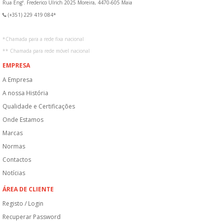
Rua Engº. Frederico Ulrich 2025 Moreira, 4470-605 Maia
(+351) 229 419 084*
*
Chamada para a rede fixa nacional
**
Chamada para rede móvel nacional
EMPRESA
A Empresa
A nossa História
Qualidade e Certificações
Onde Estamos
Marcas
Normas
Contactos
Notícias
ÁREA DE CLIENTE
Registo / Login
Recuperar Password