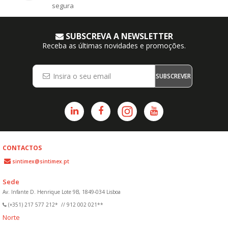
segura
SUBSCREVA A NEWSLETTER
Receba as últimas novidades e promoções.
SUBSCREVER
CONTACTOS
sintimex@sintimex.pt
Sede
Av. Infante D. Henrique Lote 9B, 1849-034 Lisboa
(+351) 217 577 212*
//
912 002 021**
Norte