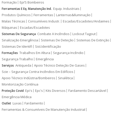
Formação
Epi’S Bombeiros
Equip. Industriais
Ferramentas E Eq. Manutenção Ind.
Produtos Químicos
Ferramentas
Lanternas&Iluminação
Malas Técnicas
Consumíveis Industr.
Escadas/Escadotes/Andaimes
Máquinas
Escadas/Escadotes
Combate A Incêndios
Lockout Tagout
Sistemas De Segurança
Sinalização Emergência
Sistemas De Deteção
Sistemas De Extinção
Sistemas De Identifi
Sist.Identificação
Trabalhos Em Altura
Segurança Incêndio
Formações
Segurança Trabalho
Emergência
Antiqueda
Apoio Técnico Deteção De Gases
Serviços
Scie – Segurança Contra Incêndios Em Edifícios
Apoio Técnico Indústria/Bombeiros
Sinalética
Monitorização Contínua
Epi's
Epc's
Kits Diversos
Fardamento Descartável
Proteção Covid
Emergência Médica
Luvas
Fardamento
Outlet
Ferramentas & Consumíveis De Manutenção Industrial