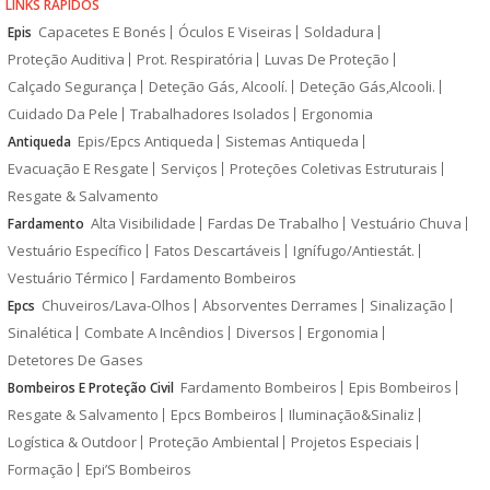
LINKS RÁPIDOS
Capacetes E Bonés
Óculos E Viseiras
Soldadura
Epis
Proteção Auditiva
Prot. Respiratória
Luvas De Proteção
Calçado Segurança
Deteção Gás, Alcoolí.
Deteção Gás,Alcooli.
Cuidado Da Pele
Trabalhadores Isolados
Ergonomia
Epis/Epcs Antiqueda
Sistemas Antiqueda
Antiqueda
Evacuação E Resgate
Serviços
Proteções Coletivas Estruturais
Resgate & Salvamento
Alta Visibilidade
Fardas De Trabalho
Vestuário Chuva
Fardamento
Vestuário Específico
Fatos Descartáveis
Ignífugo/Antiestát.
Vestuário Térmico
Fardamento Bombeiros
Chuveiros/Lava-Olhos
Absorventes Derrames
Sinalização
Epcs
Sinalética
Combate A Incêndios
Diversos
Ergonomia
Detetores De Gases
Fardamento Bombeiros
Epis Bombeiros
Bombeiros E Proteção Civil
Resgate & Salvamento
Epcs Bombeiros
Iluminação&Sinaliz
Logística & Outdoor
Proteção Ambiental
Projetos Especiais
Formação
Epi’S Bombeiros