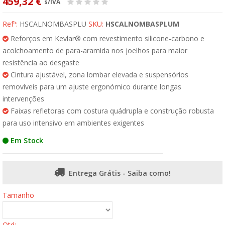
459,32 €
s/IVA
Refª:
HSCALNOMBASPLU
SKU:
HSCALNOMBASPLUM
Reforços em Kevlar® com revestimento silicone-carbono e
acolchoamento de para-aramida nos joelhos para maior
resistência ao desgaste
Cintura ajustável, zona lombar elevada e suspensórios
removíveis para um ajuste ergonómico durante longas
intervenções
Faixas refletoras com costura quádrupla e construção robusta
para uso intensivo em ambientes exigentes
Em Stock
Entrega Grátis - Saiba como!
Tamanho
Qtd: