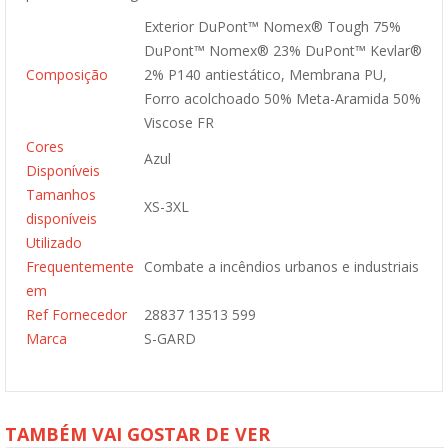
Exterior DuPont™ Nomex® Tough 75%
DuPont™ Nomex® 23% DuPont™ Kevlar®
Composição
2% P140 antiestático, Membrana PU,
Forro acolchoado 50% Meta-Aramida 50%
Viscose FR
Cores
Azul
Disponíveis
Tamanhos
XS-3XL
disponíveis
Utilizado
Frequentemente
Combate a incêndios urbanos e industriais
em
Ref Fornecedor
28837 13513 599
Marca
S-GARD
TAMBÉM VAI GOSTAR DE VER