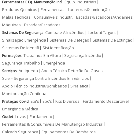
Equip. Industriais
Ferramentas E Eq. Manutenção Ind.
Produtos Químicos
Ferramentas
Lanternas&Iluminação
Malas Técnicas
Consumíveis Industr.
Escadas/Escadotes/Andaimes
Máquinas
Escadas/Escadotes
Combate A Incêndios
Lockout Tagout
Sistemas De Segurança
Sinalização Emergência
Sistemas De Deteção
Sistemas De Extinção
Sistemas De Identifi
Sist.Identificação
Trabalhos Em Altura
Segurança Incêndio
Formações
Segurança Trabalho
Emergência
Antiqueda
Apoio Técnico Deteção De Gases
Serviços
Scie – Segurança Contra Incêndios Em Edifícios
Apoio Técnico Indústria/Bombeiros
Sinalética
Monitorização Contínua
Epi's
Epc's
Kits Diversos
Fardamento Descartável
Proteção Covid
Emergência Médica
Luvas
Fardamento
Outlet
Ferramentas & Consumíveis De Manutenção Industrial
Calçado Segurança
Equipamentos De Bombeiros