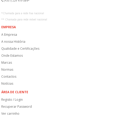
(+351) 229 419 084*
*
Chamada para a rede fixa nacional
**
Chamada para rede móvel nacional
EMPRESA
A Empresa
A nossa História
Qualidade e Certificações
Onde Estamos
Marcas
Normas
Contactos
Notícias
ÁREA DE CLIENTE
Registo / Login
Recuperar Password
Ver carrinho