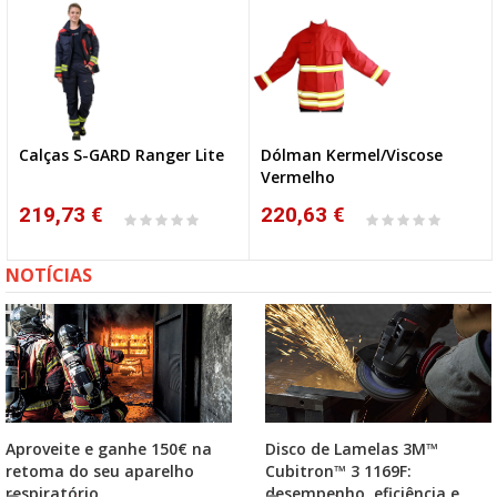
Calças S-GARD Ranger Lite
Dólman Kermel/Viscose
NOVO
Vermelho
219,73 €
220,63 €
NOTÍCIAS
Aproveite e ganhe 150€ na
Disco de Lamelas 3M™
retoma do seu aparelho
Cubitron™ 3 1169F:
respiratório
desempenho, eficiência e