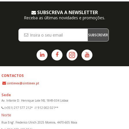
SUBSCREVA A NEWSLETTER
Receba as últimas novidades e promoções.
SUBSCREVER
CONTACTOS
sintimex@sintimex.pt
Sede
Av. Infante D. Henrique Lote 9B, 1849-034 Lisboa
(+351) 217 577 212*
//
912 002 021**
Norte
Rua Engº. Frederico Ulrich 2025 Moreira, 4470-605 Maia