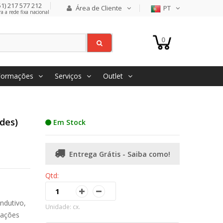
1) 217 577 212
Área de Cliente
PT
 a rede fixa nacional
0
Formações
Serviços
Outlet
des)
Em Stock
Entrega Grátis - Saiba como!
Qtd:
ndutivo,
Unidade: cx.
cações