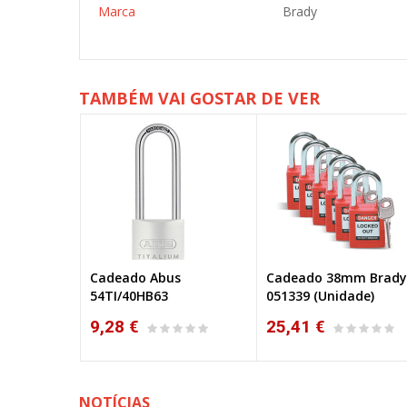
Marca
Brady
TAMBÉM VAI GOSTAR DE VER
s
Cadeado 38mm Brady
Cadeado Aço 76mm
051339 (Unidade)
Brady 150357 (Unidad
25,41 €
27,78 €
NOTÍCIAS