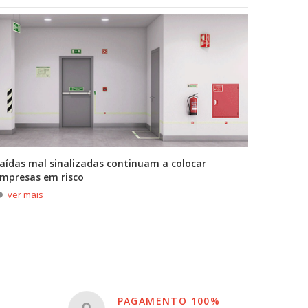
aídas mal sinalizadas continuam a colocar
A primei
mpresas em risco
durante
ver mais
ver m
PAGAMENTO 100%