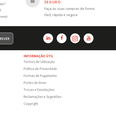
SEGURO
nto?
Faça as suas compras de forma
1
fácil, rápida e segura
ional)
REVER
INFORMAÇÃO ÚTIL
Termos de Utilização
Politica de Privacidade
Formas de Pagamento
Portes de Envio
Trocas e Devoluções
Reclamações e Sugestões
Copyright