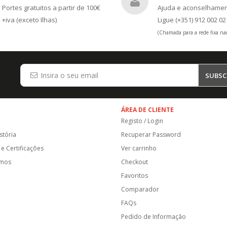
Portes gratuitos a partir de 100€
Ajuda e aconselhame
+iva (exceto Ilhas)
Ligue (+351) 912 002 02
(Chamada para a rede fixa nac
SUBSC
ÁREA DE CLIENTE
Registo / Login
stória
Recuperar Password
e Certificações
Ver carrinho
amos
Checkout
Favoritos
Comparador
FAQs
Pedido de Informação