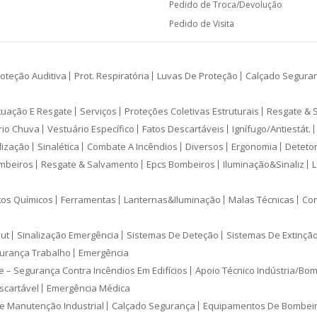
Pedido de Troca/Devolução
Pedido de Visita
oteção Auditiva
Prot. Respiratória
Luvas De Proteção
Calçado Segura
cuação E Resgate
Serviços
Proteções Coletivas Estruturais
Resgate & 
rio Chuva
Vestuário Específico
Fatos Descartáveis
Ignífugo/Antiestát.
lização
Sinalética
Combate A Incêndios
Diversos
Ergonomia
Deteto
mbeiros
Resgate & Salvamento
Epcs Bombeiros
Iluminação&Sinaliz
L
tos Químicos
Ferramentas
Lanternas&Iluminação
Malas Técnicas
Con
ut
Sinalização Emergência
Sistemas De Deteção
Sistemas De Extinçã
urança Trabalho
Emergência
e – Segurança Contra Incêndios Em Edifícios
Apoio Técnico Indústria/Bo
scartável
Emergência Médica
e Manutenção Industrial
Calçado Segurança
Equipamentos De Bombei