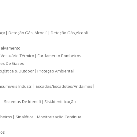
nça
Deteção Gás, Alcoolí.
Deteção Gás,Alcooli.
Salvamento
Vestuário Térmico
Fardamento Bombeiros
res De Gases
ogística & Outdoor
Proteção Ambiental
sumíveis Industr.
Escadas/Escadotes/Andaimes
o
Sistemas De Identifi
Sist.Identificação
mbeiros
Sinalética
Monitorização Contínua
ros