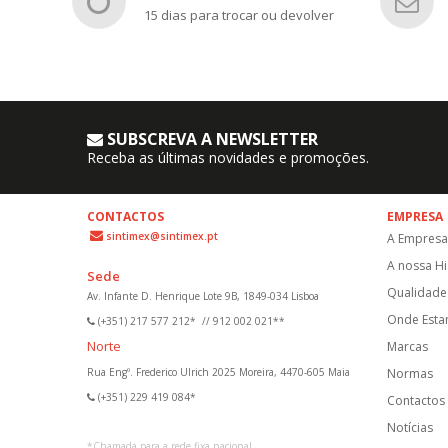
15 dias para trocar ou devolver
SUBSCREVA A NEWSLETTER
Receba as últimas novidades e promoções.
CONTACTOS
EMPRESA
sintimex@sintimex.pt
A Empresa
A nossa Hi
Sede
Qualidade 
Av. Infante D. Henrique Lote 9B, 1849-034 Lisboa
Onde Est
(+351) 217 577 212*
//
912 002 021**
Norte
Marcas
Rua Engº. Frederico Ulrich 2025 Moreira, 4470-605 Maia
Normas
(+351) 229 419 084*
Contactos
Notícias
*
Chamada para a rede fixa nacional