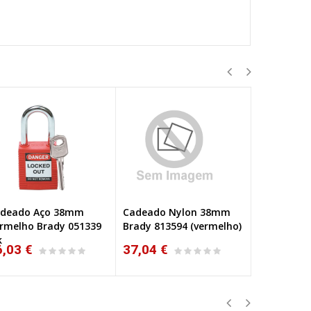
deado Nylon 38mm
Cadeado Brady 75mm
Cadeado 
ady 813594 (vermelho)
834476 (Unidade)
Brady 8135
7,04 €
37,94 €
40,39 €