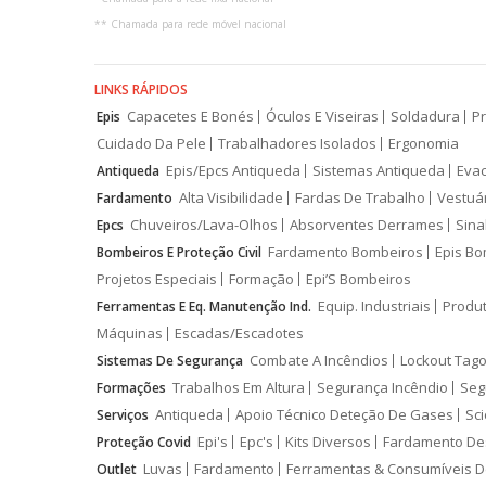
**
Chamada para rede móvel nacional
LINKS RÁPIDOS
Capacetes E Bonés
Óculos E Viseiras
Soldadura
Pr
Epis
Cuidado Da Pele
Trabalhadores Isolados
Ergonomia
Epis/Epcs Antiqueda
Sistemas Antiqueda
Eva
Antiqueda
Alta Visibilidade
Fardas De Trabalho
Vestuá
Fardamento
Chuveiros/Lava-Olhos
Absorventes Derrames
Sina
Epcs
Fardamento Bombeiros
Epis Bo
Bombeiros E Proteção Civil
Projetos Especiais
Formação
Epi’S Bombeiros
Equip. Industriais
Produ
Ferramentas E Eq. Manutenção Ind.
Máquinas
Escadas/Escadotes
Combate A Incêndios
Lockout Tago
Sistemas De Segurança
Trabalhos Em Altura
Segurança Incêndio
Seg
Formações
Antiqueda
Apoio Técnico Deteção De Gases
Sci
Serviços
Epi's
Epc's
Kits Diversos
Fardamento De
Proteção Covid
Luvas
Fardamento
Ferramentas & Consumíveis D
Outlet