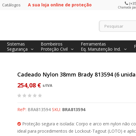
(+35
A sua loja online de proteção
Catálogos
Chamada para
Sistemas
Bombeiros
Ferramentas
Segurança
Proteção Civil
Eq. Manutenção Ind.
Cadeado Nylon 38mm Brady 813594 (6 unida
254,08 €
s/IVA
Refª:
BRA813594
SKU:
BRA813594
Proteção segura e isolada: Corpo e arco em nylon não co
ideal para procedimentos de Lockout-Tagout (LOTO) e apli