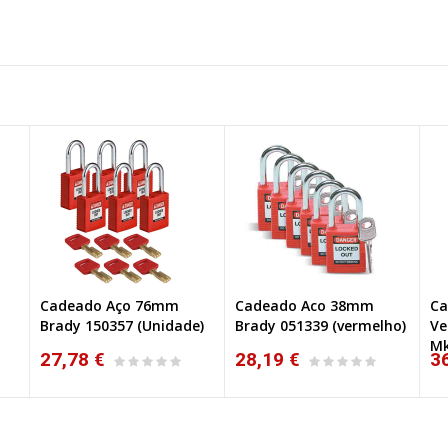
Cadeado Aco 38mm
Cadeado Aço 38mm
Ca
e)
Brady 051339 (vermelho)
Vermelho Brady 051339
Br
Mk
28,19 €
36,03 €
3