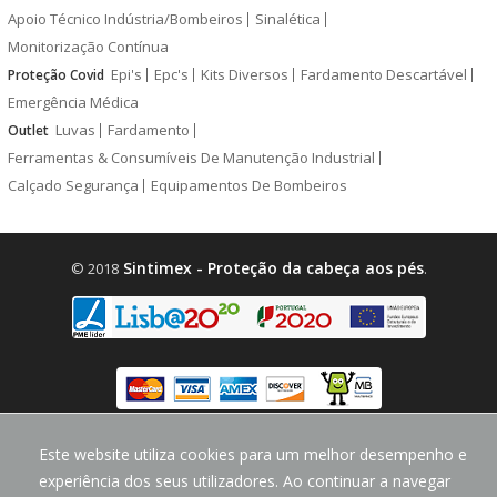
Apoio Técnico Indústria/Bombeiros
Sinalética
Monitorização Contínua
Epi's
Epc's
Kits Diversos
Fardamento Descartável
Proteção Covid
Emergência Médica
Luvas
Fardamento
Outlet
Ferramentas & Consumíveis De Manutenção Industrial
Calçado Segurança
Equipamentos De Bombeiros
Sintimex - Proteção da cabeça aos pés
© 2018
.
design by
CodeMind.PT
Este website utiliza cookies para um melhor desempenho e
Parceiro Digital desde 2018 Top 5% PME
experiência dos seus utilizadores. Ao continuar a navegar