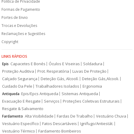
Politica de Privacidade
Formas de Pagamento
Portes de Envio
Trocas e Devoluções
Reclamações e Sugestões
Copyright
LINKS RÁPIDOS
Capacetes E Bonés
Óculos E Viseiras
Soldadura
Epis
Proteção Auditiva
Prot. Respiratória
Luvas De Proteção
Calçado Segurança
Deteção Gás, Alcoolí.
Deteção Gás,Alcooli.
Cuidado Da Pele
Trabalhadores Isolados
Ergonomia
Epis/Epcs Antiqueda
Sistemas Antiqueda
Antiqueda
Evacuação E Resgate
Serviços
Proteções Coletivas Estruturais
Resgate & Salvamento
Alta Visibilidade
Fardas De Trabalho
Vestuário Chuva
Fardamento
Vestuário Específico
Fatos Descartáveis
Ignífugo/Antiestát.
Vestuário Térmico
Fardamento Bombeiros