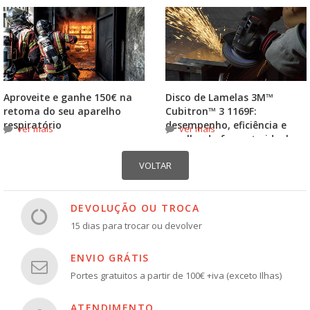
Aproveite e ganhe 150€ na
Disco de Lamelas 3M™
retoma do seu aparelho
Cubitron™ 3 1169F:
respiratório
desempenho, eficiência e
ver mais
ver mais
escolha do formato ideal
DEVOLUÇÃO OU TROCA
15 dias para trocar ou devolver
ENVIO GRÁTIS
Portes gratuitos a partir de 100€ +iva (exceto Ilhas)
ATENDIMENTO