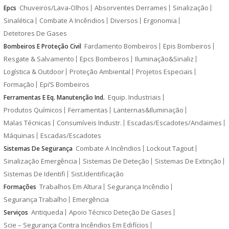
Chuveiros/Lava-Olhos
Absorventes Derrames
Sinalização
Epcs
Sinalética
Combate A Incêndios
Diversos
Ergonomia
Detetores De Gases
Fardamento Bombeiros
Epis Bombeiros
Bombeiros E Proteção Civil
Resgate & Salvamento
Epcs Bombeiros
Iluminação&Sinaliz
Logística & Outdoor
Proteção Ambiental
Projetos Especiais
Formação
Epi’S Bombeiros
Equip. Industriais
Ferramentas E Eq. Manutenção Ind.
Produtos Químicos
Ferramentas
Lanternas&Iluminação
Malas Técnicas
Consumíveis Industr.
Escadas/Escadotes/Andaimes
Máquinas
Escadas/Escadotes
Combate A Incêndios
Lockout Tagout
Sistemas De Segurança
Sinalização Emergência
Sistemas De Deteção
Sistemas De Extinção
Sistemas De Identifi
Sist.Identificação
Trabalhos Em Altura
Segurança Incêndio
Formações
Segurança Trabalho
Emergência
Antiqueda
Apoio Técnico Deteção De Gases
Serviços
Scie – Segurança Contra Incêndios Em Edifícios