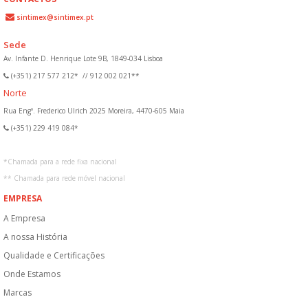
sintimex@sintimex.pt
Sede
Av. Infante D. Henrique Lote 9B, 1849-034 Lisboa
(+351) 217 577 212*
//
912 002 021**
Norte
Rua Engº. Frederico Ulrich 2025 Moreira, 4470-605 Maia
(+351) 229 419 084*
*
Chamada para a rede fixa nacional
**
Chamada para rede móvel nacional
EMPRESA
A Empresa
A nossa História
Qualidade e Certificações
Onde Estamos
Marcas