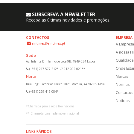
SUBSCREVA A NEWSLETTER
Receba as últimas novidades e promoções.
CONTACTOS
EMPRESA
sintimex@sintimex.pt
A Empresa
A nossa Hi
Sede
Qualidade 
Av. Infante D. Henrique Lote 9B, 1849-034 Lisboa
Onde Est
(+351) 217 577 212*
//
912 002 021**
Norte
Marcas
Rua Engº. Frederico Ulrich 2025 Moreira, 4470-605 Maia
Normas
(+351) 229 419 084*
Contactos
Notícias
*
Chamada para a rede fixa nacional
**
Chamada para rede móvel nacional
LINKS RÁPIDOS