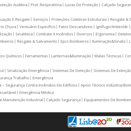
oteção Auditiva
Prot. Respiratória
Luvas De Proteção
Calçado Segura
cuação E Resgate
Serviços
Proteções Coletivas Estruturais
Resgate & 
rio Chuva
Vestuário Específico
Fatos Descartáveis
Ignífugo/Antiestát.
lização
Sinalética
Combate A Incêndios
Diversos
Ergonomia
Deteto
mbeiros
Resgate & Salvamento
Epcs Bombeiros
Iluminação&Sinaliz
L
tos Químicos
Ferramentas
Lanternas&Iluminação
Malas Técnicas
Con
ut
Sinalização Emergência
Sistemas De Deteção
Sistemas De Extinçã
urança Trabalho
Emergência
e – Segurança Contra Incêndios Em Edifícios
Apoio Técnico Indústria/Bo
scartável
Emergência Médica
e Manutenção Industrial
Calçado Segurança
Equipamentos De Bombei