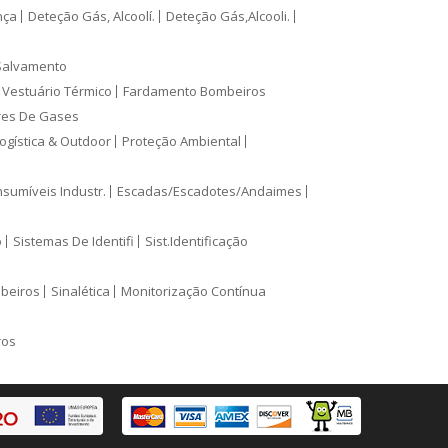
nça
Deteção Gás, Alcoolí.
Deteção Gás,Alcooli.
Salvamento
Vestuário Térmico
Fardamento Bombeiros
res De Gases
ogística & Outdoor
Proteção Ambiental
sumíveis Industr.
Escadas/Escadotes/Andaimes
o
Sistemas De Identifi
Sist.Identificação
mbeiros
Sinalética
Monitorização Contínua
ros