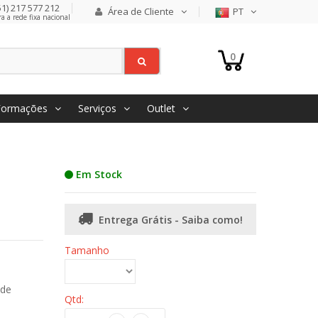
1) 217 577 212
Área de Cliente
PT
 a rede fixa nacional
0
Formações
Serviços
Outlet
Em Stock
Entrega Grátis - Saiba como!
Tamanho
 de
Qtd: