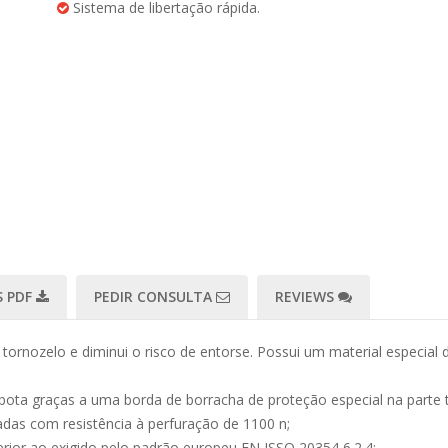
Sistema de libertação rápida.
 PDF
PEDIR CONSULTA
REVIEWS
tornozelo e diminui o risco de entorse. Possui um material especial
a bota graças a uma borda de borracha de proteção especial na parte t
adas com resistência à perfuração de 1100 n;
rior ao exigido pelo padrão europeu EN ISSO 20354 6.2.4;