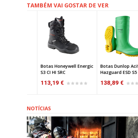
TAMBÉM VAI GOSTAR DE VER
 Jogger
Botas Honeywell Energic
Botas Dunlop Acifort
S3 CI HI SRC
Hazguard ESD S5 SRC
113,19 €
138,89 €
NOTÍCIAS