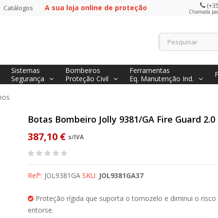
(+35
A sua loja online de proteção
Catálogos
Chamada para
Sistemas
Bombeiros
Ferramentas
Segurança
Proteção Civil
Eq. Manutenção Ind.
ROS
Botas Bombeiro Jolly 9381/GA Fire Guard 2.0
387,10 €
s/IVA
Refª:
JOL9381GA
SKU:
JOL9381GA37
Proteção rígida que suporta o tornozelo e diminui o risco
entorse.