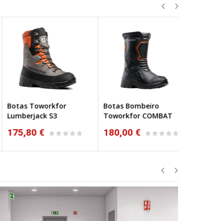
tas Toworkfor
Botas Bombeiro
Botas Bom
NOVO
mberjack S3
Toworkfor COMBAT
High
75,80 €
180,00 €
199,56 €