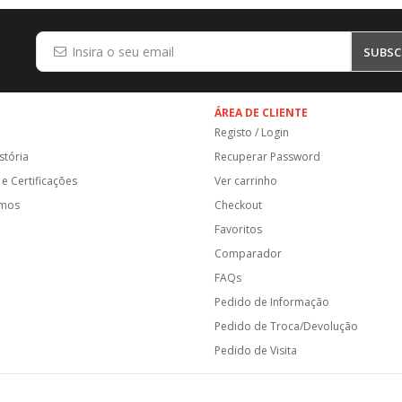
SUBSC
ÁREA DE CLIENTE
Registo / Login
stória
Recuperar Password
e Certificações
Ver carrinho
amos
Checkout
Favoritos
Comparador
FAQs
Pedido de Informação
Pedido de Troca/Devolução
Pedido de Visita