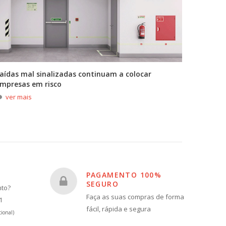
aídas mal sinalizadas continuam a colocar
A primei
mpresas em risco
durante
ver mais
ver m
PAGAMENTO 100%
SEGURO
nto?
Faça as suas compras de forma
1
fácil, rápida e segura
ional)