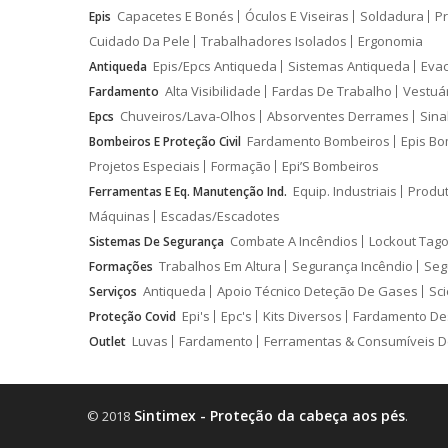
Capacetes E Bonés
Óculos E Viseiras
Soldadura
Pr
Epis
Cuidado Da Pele
Trabalhadores Isolados
Ergonomia
Epis/Epcs Antiqueda
Sistemas Antiqueda
Eva
Antiqueda
Alta Visibilidade
Fardas De Trabalho
Vestuá
Fardamento
Chuveiros/Lava-Olhos
Absorventes Derrames
Sina
Epcs
Fardamento Bombeiros
Epis Bo
Bombeiros E Proteção Civil
Projetos Especiais
Formação
Epi’S Bombeiros
Equip. Industriais
Produ
Ferramentas E Eq. Manutenção Ind.
Máquinas
Escadas/Escadotes
Combate A Incêndios
Lockout Tago
Sistemas De Segurança
Trabalhos Em Altura
Segurança Incêndio
Seg
Formações
Antiqueda
Apoio Técnico Deteção De Gases
Sci
Serviços
Epi's
Epc's
Kits Diversos
Fardamento De
Proteção Covid
Luvas
Fardamento
Ferramentas & Consumíveis D
Outlet
Sintimex - Proteção da cabeça aos pés
© 2018
.