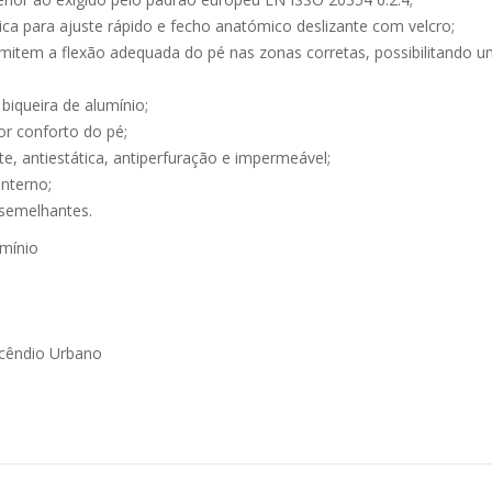
ica para ajuste rápido e fecho anatómico deslizante com velcro;
ermitem a flexão adequada do pé nas zonas corretas, possibilitando
biqueira de alumínio;
or conforto do pé;
te, antiestática, antiperfuração e impermeável;
interno;
semelhantes.
umínio
Incêndio Urbano