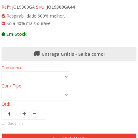
Refª:
JOL9300GA
SKU:
JOL9300GA44
Respirabilidade 600% melhor.
Sola 40% mais durável.
Em Stock
Entrega Grátis - Saiba como!
Tamanho
Cor / Tipo
Qtd:
Unidade: un.