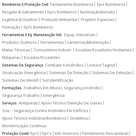
Fardamento Bombeiros
Epis Bombeiros
Bombeiros E Proteção Civil
Resgate & Salvamento
Epcs Bombeiros
Iluminação&Sinaliz
Logística & Outdoor
Proteção Ambiental
Projetos Especiais
Formação
Epi’S Bombeiros
Equip. Industriais
Ferramentas E Eq. Manutenção Ind.
Produtos Químicos
Ferramentas
Lanternas&Iluminação
Malas Técnicas
Consumíveis Industr.
Escadas/Escadotes/Andaimes
Máquinas
Escadas/Escadotes
Combate A Incêndios
Lockout Tagout
Sistemas De Segurança
Sinalização Emergência
Sistemas De Deteção
Sistemas De Extinção
Sistemas De Identifi
Sist.Identificação
Trabalhos Em Altura
Segurança Incêndio
Formações
Segurança Trabalho
Emergência
Antiqueda
Apoio Técnico Deteção De Gases
Serviços
Scie – Segurança Contra Incêndios Em Edifícios
Apoio Técnico Indústria/Bombeiros
Sinalética
Monitorização Contínua
Epi's
Epc's
Kits Diversos
Fardamento Descartável
Proteção Covid