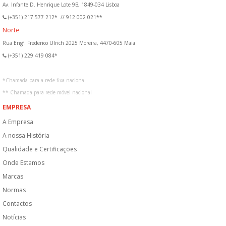
Av. Infante D. Henrique Lote 9B, 1849-034 Lisboa
(+351) 217 577 212*
//
912 002 021**
Norte
Rua Engº. Frederico Ulrich 2025 Moreira, 4470-605 Maia
(+351) 229 419 084*
*
Chamada para a rede fixa nacional
**
Chamada para rede móvel nacional
EMPRESA
A Empresa
A nossa História
Qualidade e Certificações
Onde Estamos
Marcas
Normas
Contactos
Notícias