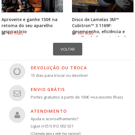
Aproveite e ganhe 150€ na
Disco de Lamelas 3M™
retoma do seu aparelho
Cubitron™ 3 1169F:
respiratório
desempenho, eficiência e
ver mais
ver mais
escolha do formato ideal
DEVOLUÇÃO OU TROCA
15 dias para trocar ou devolver
ENVIO GRÁTIS
Portes gratuitos a partir de 100€ +iva (exceto Ilhas)
ATENDIMENTO
Ajuda e aconselhamento?
Ligue (+351) 912 002 021
(Chamada para a rede fixa nacional)