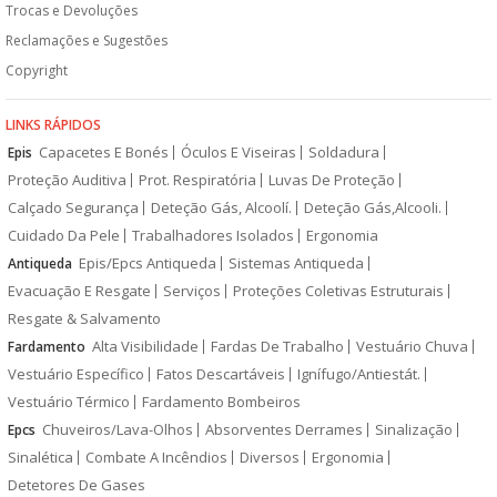
Trocas e Devoluções
Reclamações e Sugestões
Copyright
LINKS RÁPIDOS
Capacetes E Bonés
Óculos E Viseiras
Soldadura
Epis
Proteção Auditiva
Prot. Respiratória
Luvas De Proteção
Calçado Segurança
Deteção Gás, Alcoolí.
Deteção Gás,Alcooli.
Cuidado Da Pele
Trabalhadores Isolados
Ergonomia
Epis/Epcs Antiqueda
Sistemas Antiqueda
Antiqueda
Evacuação E Resgate
Serviços
Proteções Coletivas Estruturais
Resgate & Salvamento
Alta Visibilidade
Fardas De Trabalho
Vestuário Chuva
Fardamento
Vestuário Específico
Fatos Descartáveis
Ignífugo/Antiestát.
Vestuário Térmico
Fardamento Bombeiros
Chuveiros/Lava-Olhos
Absorventes Derrames
Sinalização
Epcs
Sinalética
Combate A Incêndios
Diversos
Ergonomia
Detetores De Gases