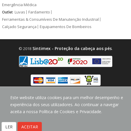
Emergência Médica
Luvas
Fardamento
Outlet
Ferramentas & Consumíveis De Manutenção Industrial
Calçado Segurança
Equipamentos De Bombeiros
Sintimex - Proteção da cabeça aos pés
© 2018
.
design by
CodeMind.PT
Este website utiliza cookies para um melhor desempenho e
Parceiro Digital desde 2018 Top 5% PME
experiência dos seus utilizadores. Ao continuar a navegar
aceita a nossa Política de Cookies e Privacidade.
LER
ACEITAR