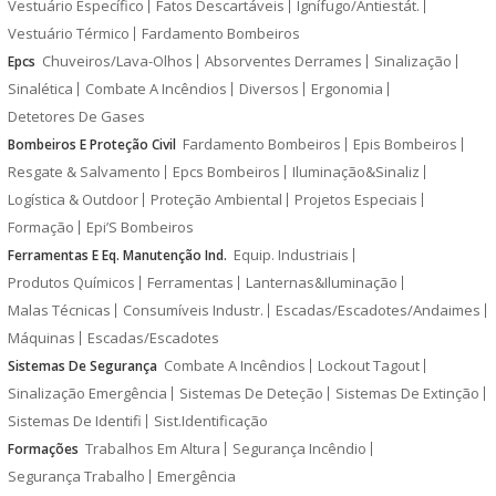
Vestuário Específico
Fatos Descartáveis
Ignífugo/Antiestát.
Vestuário Térmico
Fardamento Bombeiros
Chuveiros/Lava-Olhos
Absorventes Derrames
Sinalização
Epcs
Sinalética
Combate A Incêndios
Diversos
Ergonomia
Detetores De Gases
Fardamento Bombeiros
Epis Bombeiros
Bombeiros E Proteção Civil
Resgate & Salvamento
Epcs Bombeiros
Iluminação&Sinaliz
Logística & Outdoor
Proteção Ambiental
Projetos Especiais
Formação
Epi’S Bombeiros
Equip. Industriais
Ferramentas E Eq. Manutenção Ind.
Produtos Químicos
Ferramentas
Lanternas&Iluminação
Malas Técnicas
Consumíveis Industr.
Escadas/Escadotes/Andaimes
Máquinas
Escadas/Escadotes
Combate A Incêndios
Lockout Tagout
Sistemas De Segurança
Sinalização Emergência
Sistemas De Deteção
Sistemas De Extinção
Sistemas De Identifi
Sist.Identificação
Trabalhos Em Altura
Segurança Incêndio
Formações
Segurança Trabalho
Emergência