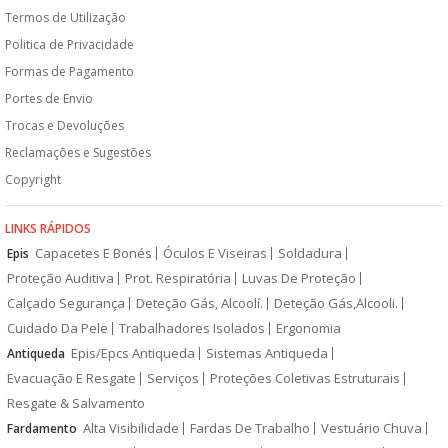
Termos de Utilização
Politica de Privacidade
Formas de Pagamento
Portes de Envio
Trocas e Devoluções
Reclamações e Sugestões
Copyright
LINKS RÁPIDOS
Capacetes E Bonés
Óculos E Viseiras
Soldadura
Epis
Proteção Auditiva
Prot. Respiratória
Luvas De Proteção
Calçado Segurança
Deteção Gás, Alcoolí.
Deteção Gás,Alcooli.
Cuidado Da Pele
Trabalhadores Isolados
Ergonomia
Epis/Epcs Antiqueda
Sistemas Antiqueda
Antiqueda
Evacuação E Resgate
Serviços
Proteções Coletivas Estruturais
Resgate & Salvamento
Alta Visibilidade
Fardas De Trabalho
Vestuário Chuva
Fardamento