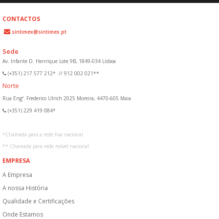
CONTACTOS
sintimex@sintimex.pt
Sede
Av. Infante D. Henrique Lote 9B, 1849-034 Lisboa
(+351) 217 577 212*
//
912 002 021**
Norte
Rua Engº. Frederico Ulrich 2025 Moreira, 4470-605 Maia
(+351) 229 419 084*
*
Chamada para a rede fixa nacional
**
Chamada para rede móvel nacional
EMPRESA
A Empresa
A nossa História
Qualidade e Certificações
Onde Estamos