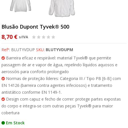
Blusão Dupont Tyvek® 500
8,70 €
s/IVA
Refª:
BLUTYVDUP
SKU:
BLUTYVDUPM
Barreira eficaz e respirável: material Tyvek® que permite
passagem de ar e vapor de água, repelindo líquidos aquosos e
aerossóis para conforto prolongado
Normas de proteção líderes: Categoria III / Tipo PB [6-B] com
EN 14126 (barreira contra agentes infeciosos) e tratamento
antistático conforme EN 1149-1.
Design com capuz e fecho de correr: protege partes expostas
do corpo e integra-se com outras peças Tyvek® para maior
cobertura
Em Stock