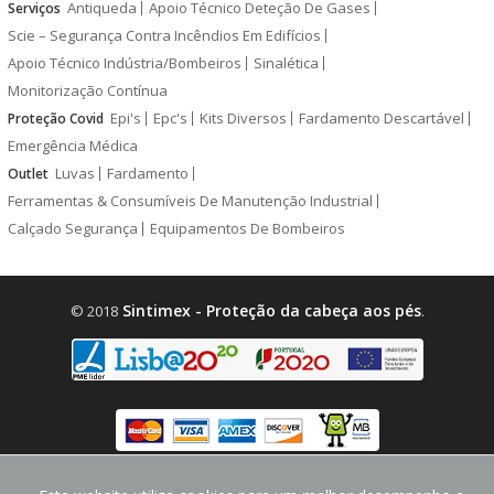
Antiqueda
Apoio Técnico Deteção De Gases
Serviços
Scie – Segurança Contra Incêndios Em Edifícios
Apoio Técnico Indústria/Bombeiros
Sinalética
Monitorização Contínua
Epi's
Epc's
Kits Diversos
Fardamento Descartável
Proteção Covid
Emergência Médica
Luvas
Fardamento
Outlet
Ferramentas & Consumíveis De Manutenção Industrial
Calçado Segurança
Equipamentos De Bombeiros
Sintimex - Proteção da cabeça aos pés
© 2018
.