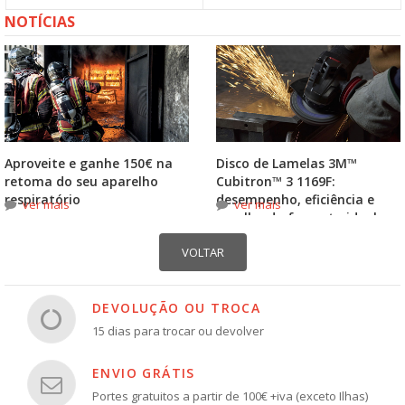
NOTÍCIAS
Aproveite e ganhe 150€ na
Disco de Lamelas 3M™
retoma do seu aparelho
Cubitron™ 3 1169F:
respiratório
desempenho, eficiência e
ver mais
ver mais
escolha do formato ideal
DEVOLUÇÃO OU TROCA
15 dias para trocar ou devolver
ENVIO GRÁTIS
Portes gratuitos a partir de 100€ +iva (exceto Ilhas)