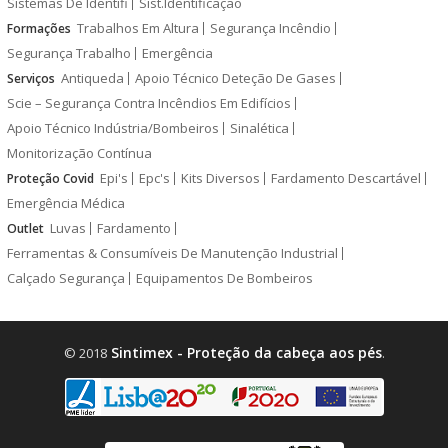
Sistemas De Identifi
Sist.Identificação
Trabalhos Em Altura
Segurança Incêndio
Formações
Segurança Trabalho
Emergência
Antiqueda
Apoio Técnico Deteção De Gases
Serviços
Scie – Segurança Contra Incêndios Em Edifícios
Apoio Técnico Indústria/Bombeiros
Sinalética
Monitorização Contínua
Epi's
Epc's
Kits Diversos
Fardamento Descartável
Proteção Covid
Emergência Médica
Luvas
Fardamento
Outlet
Ferramentas & Consumíveis De Manutenção Industrial
Calçado Segurança
Equipamentos De Bombeiros
Sintimex - Proteção da cabeça aos pés
© 2018
.