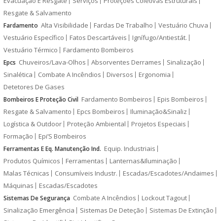
Evacuação E Resgate
Serviços
Proteções Coletivas Estruturais
Resgate & Salvamento
Alta Visibilidade
Fardas De Trabalho
Vestuário Chuva
Fardamento
Vestuário Específico
Fatos Descartáveis
Ignífugo/Antiestát.
Vestuário Térmico
Fardamento Bombeiros
Chuveiros/Lava-Olhos
Absorventes Derrames
Sinalização
Epcs
Sinalética
Combate A Incêndios
Diversos
Ergonomia
Detetores De Gases
Fardamento Bombeiros
Epis Bombeiros
Bombeiros E Proteção Civil
Resgate & Salvamento
Epcs Bombeiros
Iluminação&Sinaliz
Logística & Outdoor
Proteção Ambiental
Projetos Especiais
Formação
Epi’S Bombeiros
Equip. Industriais
Ferramentas E Eq. Manutenção Ind.
Produtos Químicos
Ferramentas
Lanternas&Iluminação
Malas Técnicas
Consumíveis Industr.
Escadas/Escadotes/Andaimes
Máquinas
Escadas/Escadotes
Combate A Incêndios
Lockout Tagout
Sistemas De Segurança
Sinalização Emergência
Sistemas De Deteção
Sistemas De Extinção