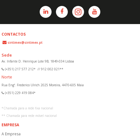
CONTACTOS
sintimex@sintimex.pt
Sede
Av. Infante D. Henrique Lote 9B, 1849-034 Lisboa
(+351) 217 577 212*
//
912 002 021**
Norte
Rua Engº. Frederico Ulrich 2025 Moreira, 4470-605 Maia
(+351) 229 419 084*
*
Chamada para a rede fixa nacional
**
Chamada para rede móvel nacional
EMPRESA
A Empresa