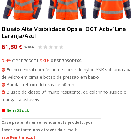
Blusão Alta Visibilidade Opsial OGT Activ´Line
Laranja/Azul
61,80 €
s/IVA
Refª:
OPSP70S0F1
SKU:
OPSP70S0F1XS
Fecho central com fecho de correr de nylon YKK sob uma aba
de velcro em cima e botão de pressão em baixo
Bandas retrorrefletoras de 50 mm
Blusão de classe 3* muito resistente, de colarinho subido e
mangas ajustáveis
Sem Stock
Caso pretenda encomendar este produto, por
favor contacte-nos através do e-mail:
site@sintimex.pt