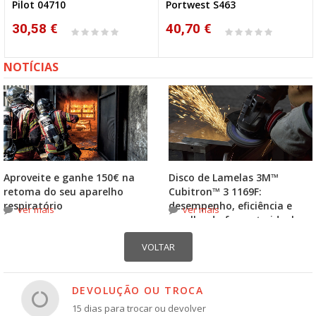
Pilot 04710
Portwest S463
30,58 €
40,70 €
NOTÍCIAS
Aproveite e ganhe 150€ na
Disco de Lamelas 3M™
retoma do seu aparelho
Cubitron™ 3 1169F:
respiratório
desempenho, eficiência e
ver mais
ver mais
escolha do formato ideal
DEVOLUÇÃO OU TROCA
15 dias para trocar ou devolver