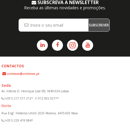
SUBSCREVA A NEWSLETTER
Receba as últimas novidades e promoções.
SUBSCREVER
CONTACTOS
sintimex@sintimex.pt
Sede
Av. Infante D. Henrique Lote 9B, 1849-034 Lisboa
(+351) 217 577 212*
//
912 002 021**
Norte
Rua Engº. Frederico Ulrich 2025 Moreira, 4470-605 Maia
(+351) 229 419 084*