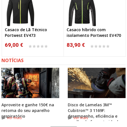
Casaco de Lã Técnico
Casaco híbrido com
Portwest EV473
isolamento Portwest EV470
69,00 €
83,90 €
NOTÍCIAS
Aproveite e ganhe 150€ na
Disco de Lamelas 3M™
retoma do seu aparelho
Cubitron™ 3 1169F:
respiratório
desempenho, eficiência e
ver mais
ver mais
escolha do formato ideal