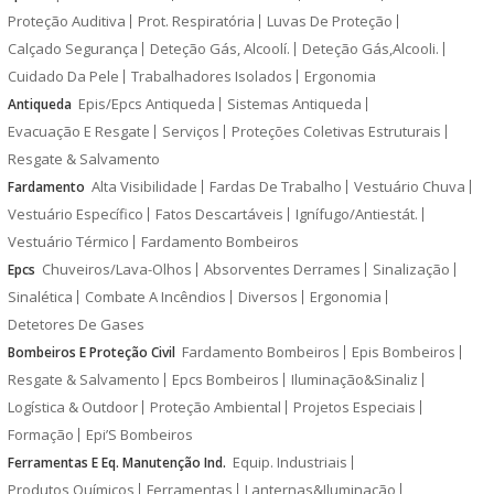
Proteção Auditiva
Prot. Respiratória
Luvas De Proteção
Calçado Segurança
Deteção Gás, Alcoolí.
Deteção Gás,Alcooli.
Cuidado Da Pele
Trabalhadores Isolados
Ergonomia
Epis/Epcs Antiqueda
Sistemas Antiqueda
Antiqueda
Evacuação E Resgate
Serviços
Proteções Coletivas Estruturais
Resgate & Salvamento
Alta Visibilidade
Fardas De Trabalho
Vestuário Chuva
Fardamento
Vestuário Específico
Fatos Descartáveis
Ignífugo/Antiestát.
Vestuário Térmico
Fardamento Bombeiros
Chuveiros/Lava-Olhos
Absorventes Derrames
Sinalização
Epcs
Sinalética
Combate A Incêndios
Diversos
Ergonomia
Detetores De Gases
Fardamento Bombeiros
Epis Bombeiros
Bombeiros E Proteção Civil
Resgate & Salvamento
Epcs Bombeiros
Iluminação&Sinaliz
Logística & Outdoor
Proteção Ambiental
Projetos Especiais
Formação
Epi’S Bombeiros
Equip. Industriais
Ferramentas E Eq. Manutenção Ind.
Produtos Químicos
Ferramentas
Lanternas&Iluminação