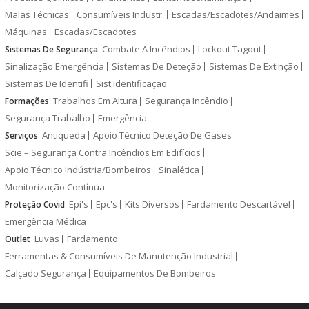
Malas Técnicas
Consumíveis Industr.
Escadas/Escadotes/Andaimes
Máquinas
Escadas/Escadotes
Combate A Incêndios
Lockout Tagout
Sistemas De Segurança
Sinalização Emergência
Sistemas De Deteção
Sistemas De Extinção
Sistemas De Identifi
Sist.Identificação
Trabalhos Em Altura
Segurança Incêndio
Formações
Segurança Trabalho
Emergência
Antiqueda
Apoio Técnico Deteção De Gases
Serviços
Scie – Segurança Contra Incêndios Em Edifícios
Apoio Técnico Indústria/Bombeiros
Sinalética
Monitorização Contínua
Epi's
Epc's
Kits Diversos
Fardamento Descartável
Proteção Covid
Emergência Médica
Luvas
Fardamento
Outlet
Ferramentas & Consumíveis De Manutenção Industrial
Calçado Segurança
Equipamentos De Bombeiros