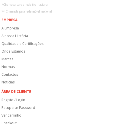
*
Chamada para a rede fixa nacional
**
Chamada para rede móvel nacional
EMPRESA
A Empresa
A nossa História
Qualidade e Certificações
Onde Estamos
Marcas
Normas
Contactos
Notícias
ÁREA DE CLIENTE
Registo / Login
Recuperar Password
Ver carrinho
Checkout