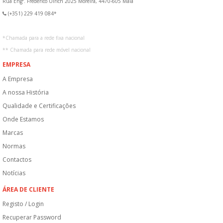
Rua Engº. Frederico Ulrich 2025 Moreira, 4470-605 Maia
(+351) 229 419 084*
*
Chamada para a rede fixa nacional
**
Chamada para rede móvel nacional
EMPRESA
A Empresa
A nossa História
Qualidade e Certificações
Onde Estamos
Marcas
Normas
Contactos
Notícias
ÁREA DE CLIENTE
Registo / Login
Recuperar Password