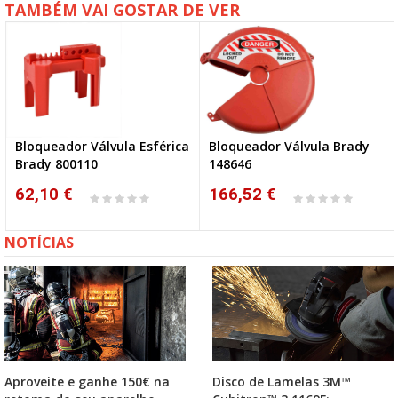
TAMBÉM VAI GOSTAR DE VER
Bloqueador Válvula Esférica
Bloqueador Válvula Brady
Brady 800110
148646
62,10 €
166,52 €
NOTÍCIAS
Aproveite e ganhe 150€ na
Disco de Lamelas 3M™