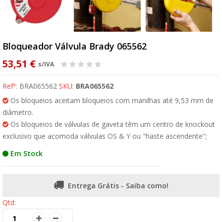
Bloqueador Válvula Brady 065562
53,51 €
s/IVA
Refª:
BRA065562
SKU:
BRA065562
Os bloqueios aceitam bloqueios com manilhas até 9,53 mm de
diâmetro.
Os bloqueios de válvulas de gaveta têm um centro de knockout
exclusivo que acomoda válvulas OS & Y ou "haste ascendente";
Em Stock
Entrega Grátis - Saiba como!
Qtd: