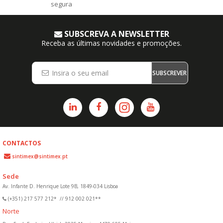
segura
SUBSCREVA A NEWSLETTER
Receba as últimas novidades e promoções.
SUBSCREVER
CONTACTOS
sintimex@sintimex.pt
Sede
Av. Infante D. Henrique Lote 9B, 1849-034 Lisboa
(+351) 217 577 212*
//
912 002 021**
Norte