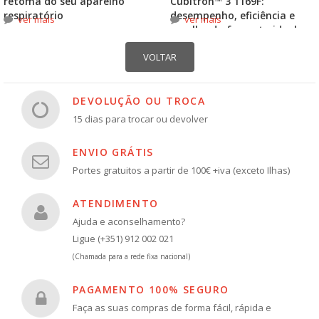
retoma do seu aparelho
Cubitron™ 3 1169F:
respiratório
desempenho, eficiência e
ver mais
ver mais
escolha do formato ideal
DEVOLUÇÃO OU TROCA
15 dias para trocar ou devolver
ENVIO GRÁTIS
Portes gratuitos a partir de 100€ +iva (exceto Ilhas)
ATENDIMENTO
Ajuda e aconselhamento?
Ligue (+351) 912 002 021
(Chamada para a rede fixa nacional)
PAGAMENTO 100% SEGURO
Faça as suas compras de forma fácil, rápida e