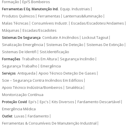
Formação
Epi’S Bombeiros
Equip. Industriais
Ferramentas E Eq. Manutenção Ind.
Produtos Químicos
Ferramentas
Lanternas&Iluminação
Malas Técnicas
Consumíveis Industr.
Escadas/Escadotes/Andaimes
Máquinas
Escadas/Escadotes
Combate A Incêndios
Lockout Tagout
Sistemas De Segurança
Sinalização Emergência
Sistemas De Deteção
Sistemas De Extinção
Sistemas De Identifi
Sist.Identificação
Trabalhos Em Altura
Segurança Incêndio
Formações
Segurança Trabalho
Emergência
Antiqueda
Apoio Técnico Deteção De Gases
Serviços
Scie – Segurança Contra Incêndios Em Edifícios
Apoio Técnico Indústria/Bombeiros
Sinalética
Monitorização Contínua
Epi's
Epc's
Kits Diversos
Fardamento Descartável
Proteção Covid
Emergência Médica
Luvas
Fardamento
Outlet
Ferramentas & Consumíveis De Manutenção Industrial