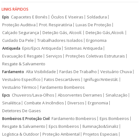
LINKS RÁPIDOS
Capacetes E Bonés
Óculos E Viseiras
Soldadura
Epis
Proteção Auditiva
Prot. Respiratória
Luvas De Proteção
Calçado Segurança
Deteção Gás, Alcoolí.
Deteção Gás,Alcooli.
Cuidado Da Pele
Trabalhadores Isolados
Ergonomia
Epis/Epcs Antiqueda
Sistemas Antiqueda
Antiqueda
Evacuação E Resgate
Serviços
Proteções Coletivas Estruturais
Resgate & Salvamento
Alta Visibilidade
Fardas De Trabalho
Vestuário Chuva
Fardamento
Vestuário Específico
Fatos Descartáveis
Ignífugo/Antiestát.
Vestuário Térmico
Fardamento Bombeiros
Chuveiros/Lava-Olhos
Absorventes Derrames
Sinalização
Epcs
Sinalética
Combate A Incêndios
Diversos
Ergonomia
Detetores De Gases
Fardamento Bombeiros
Epis Bombeiros
Bombeiros E Proteção Civil
Resgate & Salvamento
Epcs Bombeiros
Iluminação&Sinaliz
Logística & Outdoor
Proteção Ambiental
Projetos Especiais