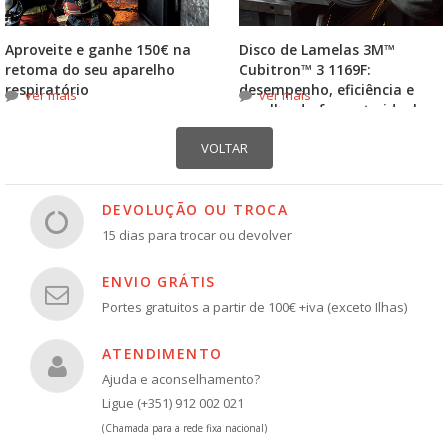
Aproveite e ganhe 150€ na
Disco de Lamelas 3M™
retoma do seu aparelho
Cubitron™ 3 1169F:
respiratório
desempenho, eficiência e
ver mais
ver mais
escolha do formato ideal
DEVOLUÇÃO OU TROCA
15 dias para trocar ou devolver
ENVIO GRÁTIS
Portes gratuitos a partir de 100€ +iva (exceto Ilhas)
ATENDIMENTO
Ajuda e aconselhamento?
Ligue (+351) 912 002 021
(Chamada para a rede fixa nacional)