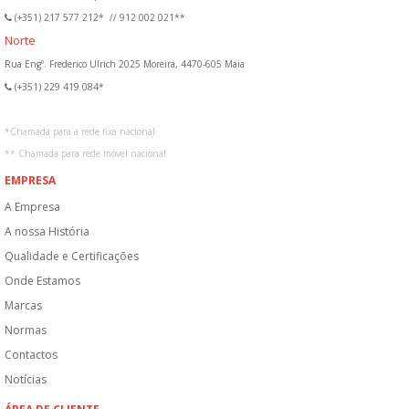
(+351) 217 577 212*
//
912 002 021**
Norte
Rua Engº. Frederico Ulrich 2025 Moreira, 4470-605 Maia
(+351) 229 419 084*
*
Chamada para a rede fixa nacional
**
Chamada para rede móvel nacional
EMPRESA
A Empresa
A nossa História
Qualidade e Certificações
Onde Estamos
Marcas
Normas
Contactos
Notícias