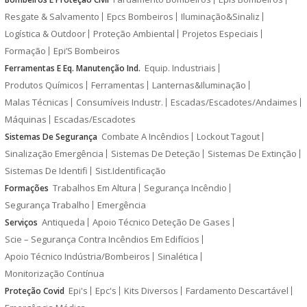
Resgate & Salvamento
Epcs Bombeiros
Iluminação&Sinaliz
Logística & Outdoor
Proteção Ambiental
Projetos Especiais
Formação
Epi’S Bombeiros
Equip. Industriais
Ferramentas E Eq. Manutenção Ind.
Produtos Químicos
Ferramentas
Lanternas&Iluminação
Malas Técnicas
Consumíveis Industr.
Escadas/Escadotes/Andaimes
Máquinas
Escadas/Escadotes
Combate A Incêndios
Lockout Tagout
Sistemas De Segurança
Sinalização Emergência
Sistemas De Deteção
Sistemas De Extinção
Sistemas De Identifi
Sist.Identificação
Trabalhos Em Altura
Segurança Incêndio
Formações
Segurança Trabalho
Emergência
Antiqueda
Apoio Técnico Deteção De Gases
Serviços
Scie – Segurança Contra Incêndios Em Edifícios
Apoio Técnico Indústria/Bombeiros
Sinalética
Monitorização Contínua
Epi's
Epc's
Kits Diversos
Fardamento Descartável
Proteção Covid