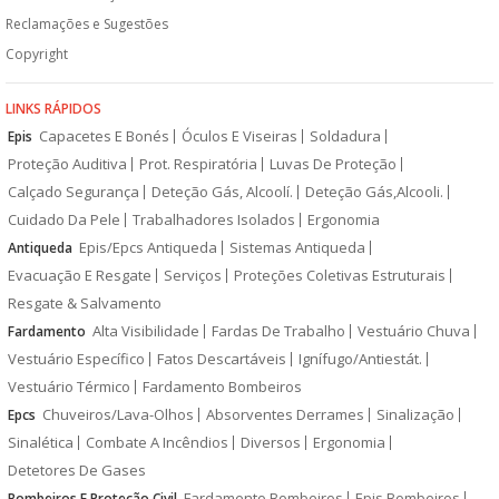
Reclamações e Sugestões
Copyright
LINKS RÁPIDOS
Capacetes E Bonés
Óculos E Viseiras
Soldadura
Epis
Proteção Auditiva
Prot. Respiratória
Luvas De Proteção
Calçado Segurança
Deteção Gás, Alcoolí.
Deteção Gás,Alcooli.
Cuidado Da Pele
Trabalhadores Isolados
Ergonomia
Epis/Epcs Antiqueda
Sistemas Antiqueda
Antiqueda
Evacuação E Resgate
Serviços
Proteções Coletivas Estruturais
Resgate & Salvamento
Alta Visibilidade
Fardas De Trabalho
Vestuário Chuva
Fardamento
Vestuário Específico
Fatos Descartáveis
Ignífugo/Antiestát.
Vestuário Térmico
Fardamento Bombeiros
Chuveiros/Lava-Olhos
Absorventes Derrames
Sinalização
Epcs
Sinalética
Combate A Incêndios
Diversos
Ergonomia
Detetores De Gases
Fardamento Bombeiros
Epis Bombeiros
Bombeiros E Proteção Civil