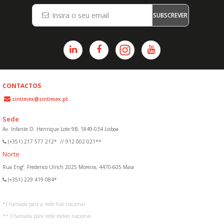
SUBSCREVER
CONTACTOS
sintimex@sintimex.pt
Sede
Av. Infante D. Henrique Lote 9B, 1849-034 Lisboa
(+351) 217 577 212*
//
912 002 021**
Norte
Rua Engº. Frederico Ulrich 2025 Moreira, 4470-605 Maia
(+351) 229 419 084*
*
Chamada para a rede fixa nacional
**
Chamada para rede móvel nacional