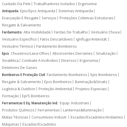
Cuidado Da Pele
Trabalhadores Isolados
Ergonomia
Epis/Epcs Antiqueda
Sistemas Antiqueda
Antiqueda
Evacuação E Resgate
Serviços
Proteções Coletivas Estruturais
Resgate & Salvamento
Alta Visibilidade
Fardas De Trabalho
Vestuário Chuva
Fardamento
Vestuário Específico
Fatos Descartáveis
Ignífugo/Antiestát.
Vestuário Térmico
Fardamento Bombeiros
Chuveiros/Lava-Olhos
Absorventes Derrames
Sinalização
Epcs
Sinalética
Combate A Incêndios
Diversos
Ergonomia
Detetores De Gases
Fardamento Bombeiros
Epis Bombeiros
Bombeiros E Proteção Civil
Resgate & Salvamento
Epcs Bombeiros
Iluminação&Sinaliz
Logística & Outdoor
Proteção Ambiental
Projetos Especiais
Formação
Epi’S Bombeiros
Equip. Industriais
Ferramentas E Eq. Manutenção Ind.
Produtos Químicos
Ferramentas
Lanternas&Iluminação
Malas Técnicas
Consumíveis Industr.
Escadas/Escadotes/Andaimes
Máquinas
Escadas/Escadotes