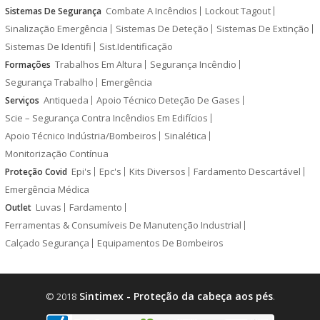
Combate A Incêndios
Lockout Tagout
Sistemas De Segurança
Sinalização Emergência
Sistemas De Deteção
Sistemas De Extinção
Sistemas De Identifi
Sist.Identificação
Trabalhos Em Altura
Segurança Incêndio
Formações
Segurança Trabalho
Emergência
Antiqueda
Apoio Técnico Deteção De Gases
Serviços
Scie – Segurança Contra Incêndios Em Edifícios
Apoio Técnico Indústria/Bombeiros
Sinalética
Monitorização Contínua
Epi's
Epc's
Kits Diversos
Fardamento Descartável
Proteção Covid
Emergência Médica
Luvas
Fardamento
Outlet
Ferramentas & Consumíveis De Manutenção Industrial
Calçado Segurança
Equipamentos De Bombeiros
Sintimex - Proteção da cabeça aos pés
© 2018
.