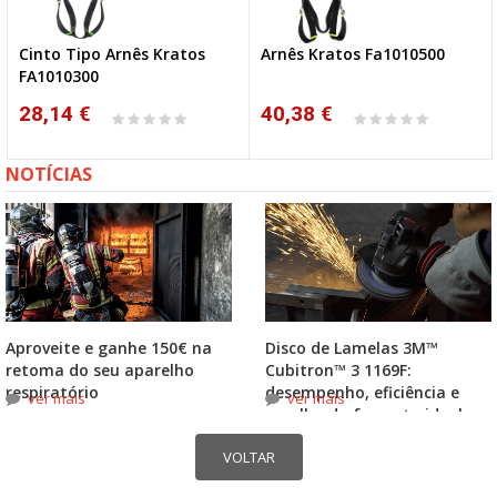
Cinto Tipo Arnês Kratos
Arnês Kratos Fa1010500
FA1010300
28,14 €
40,38 €
NOTÍCIAS
Aproveite e ganhe 150€ na
Disco de Lamelas 3M™
retoma do seu aparelho
Cubitron™ 3 1169F:
respiratório
desempenho, eficiência e
ver mais
ver mais
escolha do formato ideal