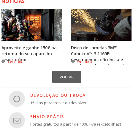
NOTÍCIAS
Aproveite e ganhe 150€ na
Disco de Lamelas 3M™
retoma do seu aparelho
Cubitron™ 3 1169F:
respiratório
desempenho, eficiência e
ver mais
ver mais
escolha do formato ideal
DEVOLUÇÃO OU TROCA
15 dias para trocar ou devolver
ENVIO GRÁTIS
Portes gratuitos a partir de 100€ +iva (exceto Ilhas)