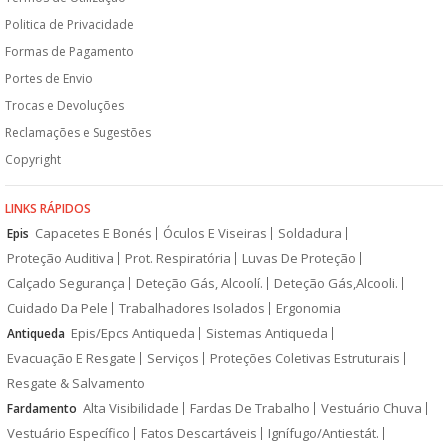
Politica de Privacidade
Formas de Pagamento
Portes de Envio
Trocas e Devoluções
Reclamações e Sugestões
Copyright
LINKS RÁPIDOS
Capacetes E Bonés
Óculos E Viseiras
Soldadura
Epis
Proteção Auditiva
Prot. Respiratória
Luvas De Proteção
Calçado Segurança
Deteção Gás, Alcoolí.
Deteção Gás,Alcooli.
Cuidado Da Pele
Trabalhadores Isolados
Ergonomia
Epis/Epcs Antiqueda
Sistemas Antiqueda
Antiqueda
Evacuação E Resgate
Serviços
Proteções Coletivas Estruturais
Resgate & Salvamento
Alta Visibilidade
Fardas De Trabalho
Vestuário Chuva
Fardamento
Vestuário Específico
Fatos Descartáveis
Ignífugo/Antiestát.