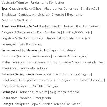
Vestuário Térmico
Fardamento Bombeiros
Chuveiros/Lava-Olhos
Absorventes Derrames
Sinalização
Epcs
Sinalética
Combate A Incêndios
Diversos
Ergonomia
Detetores De Gases
Fardamento Bombeiros
Epis Bombeiros
Bombeiros E Proteção Civil
Resgate & Salvamento
Epcs Bombeiros
Iluminação&Sinaliz
Logística & Outdoor
Proteção Ambiental
Projetos Especiais
Formação
Epi’S Bombeiros
Equip. Industriais
Ferramentas E Eq. Manutenção Ind.
Produtos Químicos
Ferramentas
Lanternas&Iluminação
Malas Técnicas
Consumíveis Industr.
Escadas/Escadotes/Andaimes
Máquinas
Escadas/Escadotes
Combate A Incêndios
Lockout Tagout
Sistemas De Segurança
Sinalização Emergência
Sistemas De Deteção
Sistemas De Extinção
Sistemas De Identifi
Sist.Identificação
Trabalhos Em Altura
Segurança Incêndio
Formações
Segurança Trabalho
Emergência
Antiqueda
Apoio Técnico Deteção De Gases
Serviços