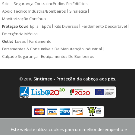
Scie – Segurança Contra Incêndios Em Edifícios
Apoio Técnico Indústria/Bombeiros
Sinalética
Monitorização Contínua
Epi's
Epc's
Kits Diversos
Fardamento Descartável
Proteção Covid
Emergência Médica
Luvas
Fardamento
Outlet
Ferramentas & Consumíveis De Manutenção Industrial
Calçado Segurança
Equipamentos De Bombeiros
Sintimex - Proteção da cabeça aos pés
© 2018
.
design by
CodeMind.PT
Este website utiliza cookies para um melhor desempenho e
Parceiro Digital desde 2018 Top 5% PME