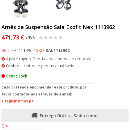
Arnês de Suspensão Sala Exofit Nex 1113962
471,73 €
s/IVA
Refª:
SAL1113962
SKU:
SAL1113962
Ajuste rápido Duo-Lok nas pernas e ombros;
Ombros, cintura e pernas ajustáveis.
Sem Stock
Caso pretenda encomendar este produto, por
favor contacte-nos através do e-mail:
site@sintimex.pt
Entrega Grátis - Saiba como!
Qtd: