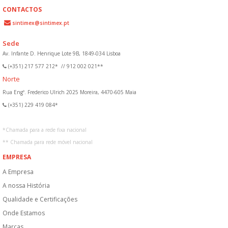
CONTACTOS
sintimex@sintimex.pt
Sede
Av. Infante D. Henrique Lote 9B, 1849-034 Lisboa
(+351) 217 577 212*
//
912 002 021**
Norte
Rua Engº. Frederico Ulrich 2025 Moreira, 4470-605 Maia
(+351) 229 419 084*
*
Chamada para a rede fixa nacional
**
Chamada para rede móvel nacional
EMPRESA
A Empresa
A nossa História
Qualidade e Certificações
Onde Estamos
Marcas