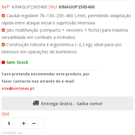
Refª:
KINAGUP2365400
SKU:
KINAGUP2365400
Caudal regulável 70–130–230–400 L/min, permitindo adaptação
rápida entre ataque inicial e supressão intensiva
Jato multifunção (compacto + nevoeiro + fecho) para máxima
versatilidade em combate a incêndios
Construção robusta e ergonómica (~2,2 kg), ideal para uso
intensivo em operações de bombeiros
Sem Stock
Caso pretenda encomendar este produto, por
favor contacte-nos através do e-mail:
site@sintimex.pt
Entrega Grátis - Saiba como!
Qtd:
Unidade: un.