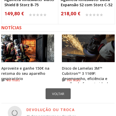
Shield B Storz B-75
Expansão S2 com Storz C-52
149,80 €
218,00 €
NOTÍCIAS
Aproveite e ganhe 150€ na
Disco de Lamelas 3M™
retoma do seu aparelho
Cubitron™ 3 1169F:
respiratório
desempenho, eficiência e
ver mais
ver mais
escolha do formato ideal
DEVOLUÇÃO OU TROCA