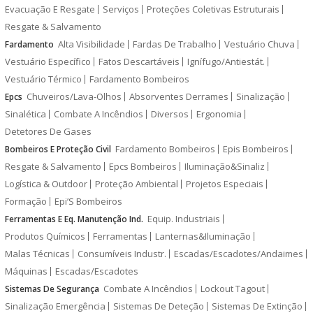
Evacuação E Resgate
Serviços
Proteções Coletivas Estruturais
Resgate & Salvamento
Alta Visibilidade
Fardas De Trabalho
Vestuário Chuva
Fardamento
Vestuário Específico
Fatos Descartáveis
Ignífugo/Antiestát.
Vestuário Térmico
Fardamento Bombeiros
Chuveiros/Lava-Olhos
Absorventes Derrames
Sinalização
Epcs
Sinalética
Combate A Incêndios
Diversos
Ergonomia
Detetores De Gases
Fardamento Bombeiros
Epis Bombeiros
Bombeiros E Proteção Civil
Resgate & Salvamento
Epcs Bombeiros
Iluminação&Sinaliz
Logística & Outdoor
Proteção Ambiental
Projetos Especiais
Formação
Epi’S Bombeiros
Equip. Industriais
Ferramentas E Eq. Manutenção Ind.
Produtos Químicos
Ferramentas
Lanternas&Iluminação
Malas Técnicas
Consumíveis Industr.
Escadas/Escadotes/Andaimes
Máquinas
Escadas/Escadotes
Combate A Incêndios
Lockout Tagout
Sistemas De Segurança
Sinalização Emergência
Sistemas De Deteção
Sistemas De Extinção