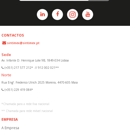
CONTACTOS
sintimex@sintimex.pt
Sede
Av. Infante D. Henrique Lote 9B, 1849-034 Lisboa
(+351) 217 577 212*
//
912 002 021**
Norte
Rua Engº. Frederico Ulrich 2025 Moreira, 4470-605 Maia
(+351) 229 419 084*
*
Chamada para a rede fixa nacional
**
Chamada para rede móvel nacional
EMPRESA
A Empresa