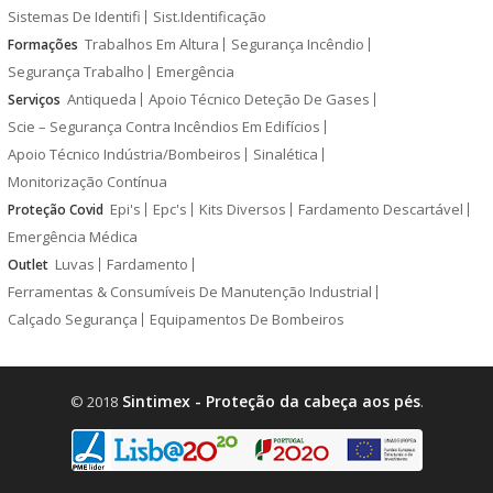
Sistemas De Identifi
Sist.Identificação
Trabalhos Em Altura
Segurança Incêndio
Formações
Segurança Trabalho
Emergência
Antiqueda
Apoio Técnico Deteção De Gases
Serviços
Scie – Segurança Contra Incêndios Em Edifícios
Apoio Técnico Indústria/Bombeiros
Sinalética
Monitorização Contínua
Epi's
Epc's
Kits Diversos
Fardamento Descartável
Proteção Covid
Emergência Médica
Luvas
Fardamento
Outlet
Ferramentas & Consumíveis De Manutenção Industrial
Calçado Segurança
Equipamentos De Bombeiros
Sintimex - Proteção da cabeça aos pés
© 2018
.