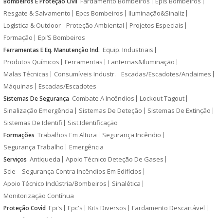
Fardamento Bombeiros
Epis Bombeiros
Bombeiros E Proteção Civil
Resgate & Salvamento
Epcs Bombeiros
Iluminação&Sinaliz
Logística & Outdoor
Proteção Ambiental
Projetos Especiais
Formação
Epi’S Bombeiros
Equip. Industriais
Ferramentas E Eq. Manutenção Ind.
Produtos Químicos
Ferramentas
Lanternas&Iluminação
Malas Técnicas
Consumíveis Industr.
Escadas/Escadotes/Andaimes
Máquinas
Escadas/Escadotes
Combate A Incêndios
Lockout Tagout
Sistemas De Segurança
Sinalização Emergência
Sistemas De Deteção
Sistemas De Extinção
Sistemas De Identifi
Sist.Identificação
Trabalhos Em Altura
Segurança Incêndio
Formações
Segurança Trabalho
Emergência
Antiqueda
Apoio Técnico Deteção De Gases
Serviços
Scie – Segurança Contra Incêndios Em Edifícios
Apoio Técnico Indústria/Bombeiros
Sinalética
Monitorização Contínua
Epi's
Epc's
Kits Diversos
Fardamento Descartável
Proteção Covid