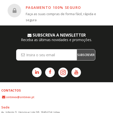
PAGAMENTO 100% SEGURO
Faça as suas compras de forma fácil, rápida e
segura
SUBSCREVA A NEWSLETTER
Receba as últimas novidades e promoções.
SUBSCREVER
CONTACTOS
sintimex@sintimex.pt
Sede
Av. Infante D. Henrique Lote 9B, 1849-034 Lisboa