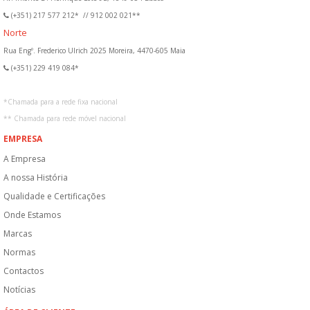
(+351) 217 577 212*
//
912 002 021**
Norte
Rua Engº. Frederico Ulrich 2025 Moreira, 4470-605 Maia
(+351) 229 419 084*
*
Chamada para a rede fixa nacional
**
Chamada para rede móvel nacional
EMPRESA
A Empresa
A nossa História
Qualidade e Certificações
Onde Estamos
Marcas
Normas
Contactos
Notícias