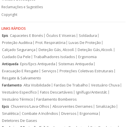
Reclamações e Sugestões
Copyright
LINKS RÁPIDOS
Capacetes E Bonés
Óculos E Viseiras
Soldadura
Epis
Proteção Auditiva
Prot. Respiratória
Luvas De Proteção
Calçado Segurança
Deteção Gás, Alcoolí.
Deteção Gás,Alcooli.
Cuidado Da Pele
Trabalhadores Isolados
Ergonomia
Epis/Epcs Antiqueda
Sistemas Antiqueda
Antiqueda
Evacuação E Resgate
Serviços
Proteções Coletivas Estruturais
Resgate & Salvamento
Alta Visibilidade
Fardas De Trabalho
Vestuário Chuva
Fardamento
Vestuário Específico
Fatos Descartáveis
Ignífugo/Antiestát.
Vestuário Térmico
Fardamento Bombeiros
Chuveiros/Lava-Olhos
Absorventes Derrames
Sinalização
Epcs
Sinalética
Combate A Incêndios
Diversos
Ergonomia
Detetores De Gases