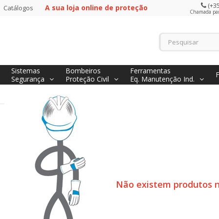
(+35
A sua loja online de proteção
Catálogos
Chamada para
Sistemas
Bombeiros
Ferramentas
Segurança
Proteção Civil
Eq. Manutenção Ind.
Não existem produtos n