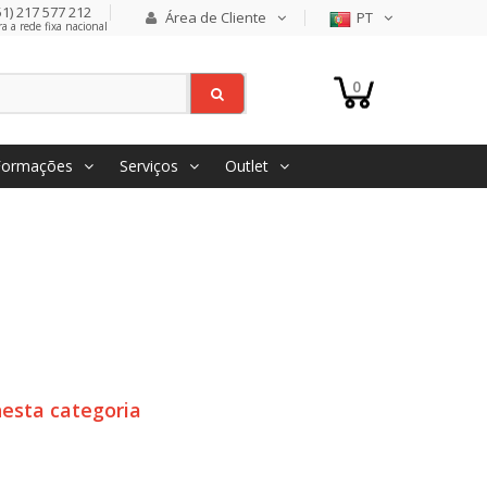
1) 217 577 212
Área de Cliente
PT
 a rede fixa nacional
0
Formações
Serviços
Outlet
esta categoria