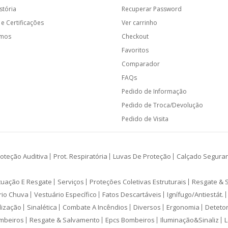
stória
Recuperar Password
e Certificações
Ver carrinho
amos
Checkout
Favoritos
Comparador
FAQs
Pedido de Informação
Pedido de Troca/Devolução
Pedido de Visita
oteção Auditiva
Prot. Respiratória
Luvas De Proteção
Calçado Segura
cuação E Resgate
Serviços
Proteções Coletivas Estruturais
Resgate & 
rio Chuva
Vestuário Específico
Fatos Descartáveis
Ignífugo/Antiestát.
lização
Sinalética
Combate A Incêndios
Diversos
Ergonomia
Deteto
mbeiros
Resgate & Salvamento
Epcs Bombeiros
Iluminação&Sinaliz
L