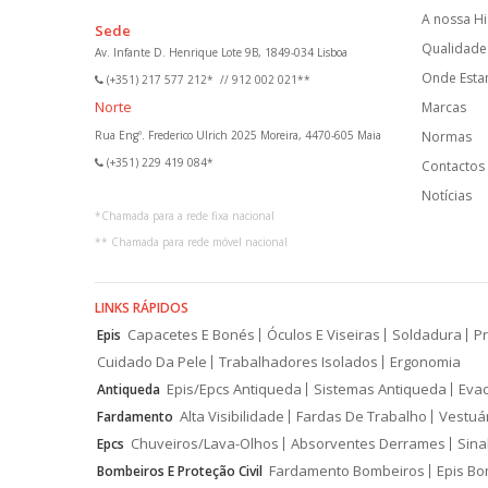
A nossa Hi
Sede
Qualidade 
Av. Infante D. Henrique Lote 9B, 1849-034 Lisboa
Onde Est
(+351) 217 577 212*
//
912 002 021**
Norte
Marcas
Rua Engº. Frederico Ulrich 2025 Moreira, 4470-605 Maia
Normas
(+351) 229 419 084*
Contactos
Notícias
*
Chamada para a rede fixa nacional
**
Chamada para rede móvel nacional
LINKS RÁPIDOS
Capacetes E Bonés
Óculos E Viseiras
Soldadura
Pr
Epis
Cuidado Da Pele
Trabalhadores Isolados
Ergonomia
Epis/Epcs Antiqueda
Sistemas Antiqueda
Eva
Antiqueda
Alta Visibilidade
Fardas De Trabalho
Vestuá
Fardamento
Chuveiros/Lava-Olhos
Absorventes Derrames
Sina
Epcs
Fardamento Bombeiros
Epis Bo
Bombeiros E Proteção Civil