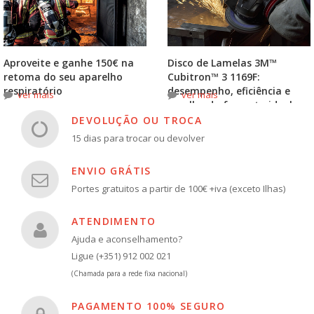
Aproveite e ganhe 150€ na
Disco de Lamelas 3M™
retoma do seu aparelho
Cubitron™ 3 1169F:
respiratório
desempenho, eficiência e
ver mais
ver mais
escolha do formato ideal
DEVOLUÇÃO OU TROCA
15 dias para trocar ou devolver
ENVIO GRÁTIS
Portes gratuitos a partir de 100€ +iva (exceto Ilhas)
ATENDIMENTO
Ajuda e aconselhamento?
Ligue (+351) 912 002 021
(Chamada para a rede fixa nacional)
PAGAMENTO 100% SEGURO