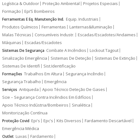
Logística & Outdoor
Proteção Ambiental
Projetos Especiais
Formação
Epi’S Bombeiros
Equip. Industriais
Ferramentas E Eq. Manutenção Ind.
Produtos Químicos
Ferramentas
Lanternas&Iluminação
Malas Técnicas
Consumíveis Industr.
Escadas/Escadotes/Andaimes
Máquinas
Escadas/Escadotes
Combate A Incêndios
Lockout Tagout
Sistemas De Segurança
Sinalização Emergência
Sistemas De Deteção
Sistemas De Extinção
Sistemas De Identifi
Sist.Identificação
Trabalhos Em Altura
Segurança Incêndio
Formações
Segurança Trabalho
Emergência
Antiqueda
Apoio Técnico Deteção De Gases
Serviços
Scie – Segurança Contra Incêndios Em Edifícios
Apoio Técnico Indústria/Bombeiros
Sinalética
Monitorização Contínua
Epi's
Epc's
Kits Diversos
Fardamento Descartável
Proteção Covid
Emergência Médica
Luvas
Fardamento
Outlet