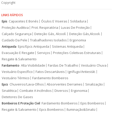
Copyright
LINKS RÁPIDOS
Capacetes E Bonés
Óculos E Viseiras
Soldadura
Epis
Proteção Auditiva
Prot. Respiratória
Luvas De Proteção
Calçado Segurança
Deteção Gás, Alcoolí.
Deteção Gás,Alcooli.
Cuidado Da Pele
Trabalhadores Isolados
Ergonomia
Epis/Epcs Antiqueda
Sistemas Antiqueda
Antiqueda
Evacuação E Resgate
Serviços
Proteções Coletivas Estruturais
Resgate & Salvamento
Alta Visibilidade
Fardas De Trabalho
Vestuário Chuva
Fardamento
Vestuário Específico
Fatos Descartáveis
Ignífugo/Antiestát.
Vestuário Térmico
Fardamento Bombeiros
Chuveiros/Lava-Olhos
Absorventes Derrames
Sinalização
Epcs
Sinalética
Combate A Incêndios
Diversos
Ergonomia
Detetores De Gases
Fardamento Bombeiros
Epis Bombeiros
Bombeiros E Proteção Civil
Resgate & Salvamento
Epcs Bombeiros
Iluminação&Sinaliz