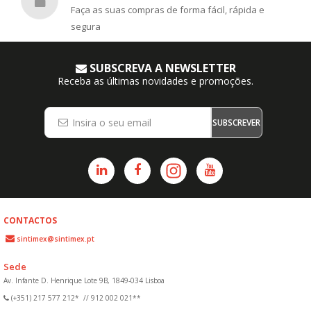
Faça as suas compras de forma fácil, rápida e
segura
SUBSCREVA A NEWSLETTER
Receba as últimas novidades e promoções.
SUBSCREVER
CONTACTOS
sintimex@sintimex.pt
Sede
Av. Infante D. Henrique Lote 9B, 1849-034 Lisboa
(+351) 217 577 212*
//
912 002 021**