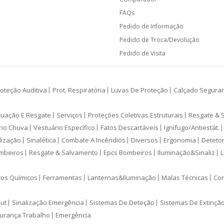
FAQs
Pedido de Informação
Pedido de Troca/Devolução
Pedido de Visita
oteção Auditiva
Prot. Respiratória
Luvas De Proteção
Calçado Segura
cuação E Resgate
Serviços
Proteções Coletivas Estruturais
Resgate & 
rio Chuva
Vestuário Específico
Fatos Descartáveis
Ignífugo/Antiestát.
lização
Sinalética
Combate A Incêndios
Diversos
Ergonomia
Deteto
mbeiros
Resgate & Salvamento
Epcs Bombeiros
Iluminação&Sinaliz
L
tos Químicos
Ferramentas
Lanternas&Iluminação
Malas Técnicas
Con
ut
Sinalização Emergência
Sistemas De Deteção
Sistemas De Extinçã
urança Trabalho
Emergência