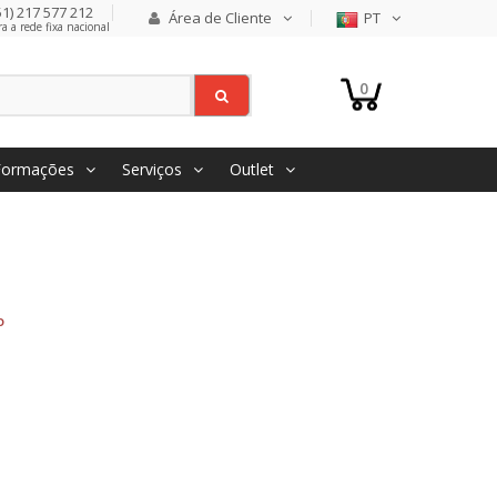
1) 217 577 212
Área de Cliente
PT
 a rede fixa nacional
0
Formações
Serviços
Outlet
o