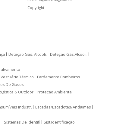
Copyright
nça
Deteção Gás, Alcoolí.
Deteção Gás,Alcooli.
Salvamento
Vestuário Térmico
Fardamento Bombeiros
res De Gases
ogística & Outdoor
Proteção Ambiental
sumíveis Industr.
Escadas/Escadotes/Andaimes
o
Sistemas De Identifi
Sist.Identificação