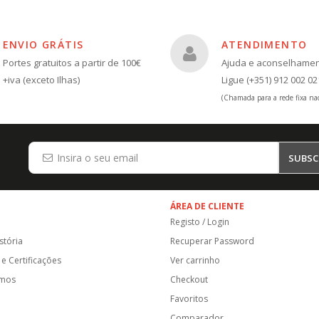
ENVIO GRÁTIS
ATENDIMENTO
Portes gratuitos a partir de 100€
Ajuda e aconselhame
+iva (exceto Ilhas)
Ligue (+351) 912 002 02
(Chamada para a rede fixa nac
SUBSC
ÁREA DE CLIENTE
Registo / Login
stória
Recuperar Password
e Certificações
Ver carrinho
amos
Checkout
Favoritos
Comparador