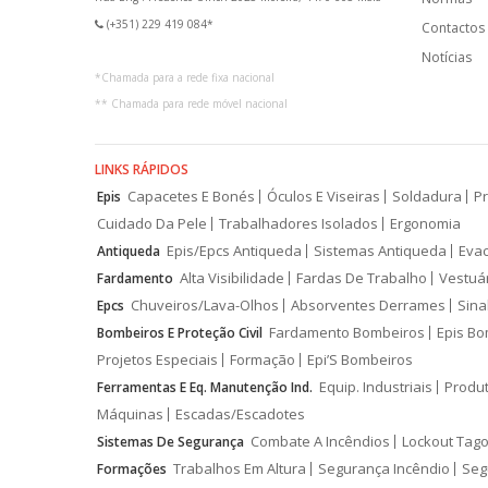
(+351) 229 419 084*
Contactos
Notícias
*
Chamada para a rede fixa nacional
**
Chamada para rede móvel nacional
LINKS RÁPIDOS
Capacetes E Bonés
Óculos E Viseiras
Soldadura
Pr
Epis
Cuidado Da Pele
Trabalhadores Isolados
Ergonomia
Epis/Epcs Antiqueda
Sistemas Antiqueda
Eva
Antiqueda
Alta Visibilidade
Fardas De Trabalho
Vestuá
Fardamento
Chuveiros/Lava-Olhos
Absorventes Derrames
Sina
Epcs
Fardamento Bombeiros
Epis Bo
Bombeiros E Proteção Civil
Projetos Especiais
Formação
Epi’S Bombeiros
Equip. Industriais
Produ
Ferramentas E Eq. Manutenção Ind.
Máquinas
Escadas/Escadotes
Combate A Incêndios
Lockout Tago
Sistemas De Segurança
Trabalhos Em Altura
Segurança Incêndio
Seg
Formações