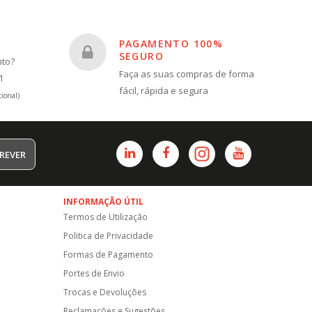
PAGAMENTO 100%
SEGURO
nto?
Faça as suas compras de forma
1
fácil, rápida e segura
ional)
REVER
INFORMAÇÃO ÚTIL
Termos de Utilização
Politica de Privacidade
Formas de Pagamento
Portes de Envio
Trocas e Devoluções
Reclamações e Sugestões