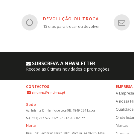
DEVOLUÇÃO OU TROCA
15 dias para trocar ou devolver
SUBSCREVA A NEWSLETTER
Receba as últimas novidades e promoções.
CONTACTOS
EMPRESA
sintimex@sintimex.pt
A Empresa
A nossa Hi
Sede
Qualidade 
Av. Infante D. Henrique Lote 9B, 1849-034 Lisboa
Onde Est
(+351) 217 577 212*
//
912 002 021**
Norte
Marcas
Rua Engº. Frederico Ulrich 2025 Moreira, 4470-605 Maia
Normas