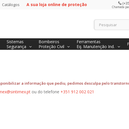
(+35
A sua loja online de proteção
Catálogos
Chamada para
Sistemas
Bombeiros
Ferramentas
Segurança
Proteção Civil
Eq. Manutenção Ind.
onibilizar a informação que pediu, pedimos desculpa pelo transtorn
imex@sintimex.pt
ou do telefone
+351 912 002 021