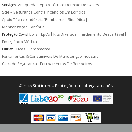
Antiqueda
Apoio Técnico Deteção De Gases
Serviços
Scie – Segurança Contra Incêndios Em Edifícios
Apoio Técnico Indústria/Bombeiros
Sinalética
Monitorização Contínua
Epi's
Epc's
Kits Diversos
Fardamento Descartável
Proteção Covid
Emergência Médica
Luvas
Fardamento
Outlet
Ferramentas & Consumíveis De Manutenção Industrial
Calçado Segurança
Equipamentos De Bombeiros
Sintimex - Proteção da cabeça aos pés
© 2018
.