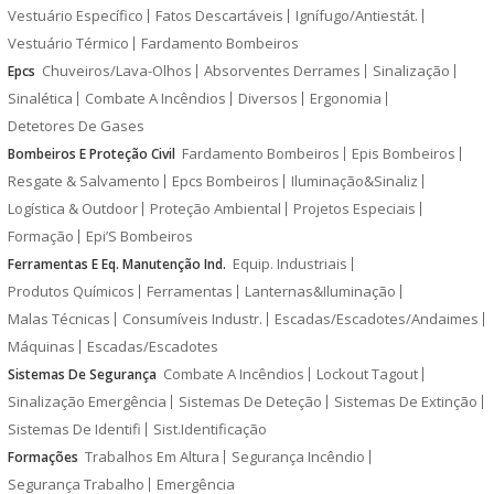
Vestuário Específico
Fatos Descartáveis
Ignífugo/Antiestát.
Vestuário Térmico
Fardamento Bombeiros
Chuveiros/Lava-Olhos
Absorventes Derrames
Sinalização
Epcs
Sinalética
Combate A Incêndios
Diversos
Ergonomia
Detetores De Gases
Fardamento Bombeiros
Epis Bombeiros
Bombeiros E Proteção Civil
Resgate & Salvamento
Epcs Bombeiros
Iluminação&Sinaliz
Logística & Outdoor
Proteção Ambiental
Projetos Especiais
Formação
Epi’S Bombeiros
Equip. Industriais
Ferramentas E Eq. Manutenção Ind.
Produtos Químicos
Ferramentas
Lanternas&Iluminação
Malas Técnicas
Consumíveis Industr.
Escadas/Escadotes/Andaimes
Máquinas
Escadas/Escadotes
Combate A Incêndios
Lockout Tagout
Sistemas De Segurança
Sinalização Emergência
Sistemas De Deteção
Sistemas De Extinção
Sistemas De Identifi
Sist.Identificação
Trabalhos Em Altura
Segurança Incêndio
Formações
Segurança Trabalho
Emergência