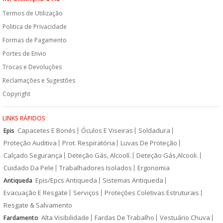
Termos de Utilização
Politica de Privacidade
Formas de Pagamento
Portes de Envio
Trocas e Devoluções
Reclamações e Sugestões
Copyright
LINKS RÁPIDOS
Capacetes E Bonés
Óculos E Viseiras
Soldadura
Epis
Proteção Auditiva
Prot. Respiratória
Luvas De Proteção
Calçado Segurança
Deteção Gás, Alcoolí.
Deteção Gás,Alcooli.
Cuidado Da Pele
Trabalhadores Isolados
Ergonomia
Epis/Epcs Antiqueda
Sistemas Antiqueda
Antiqueda
Evacuação E Resgate
Serviços
Proteções Coletivas Estruturais
Resgate & Salvamento
Alta Visibilidade
Fardas De Trabalho
Vestuário Chuva
Fardamento