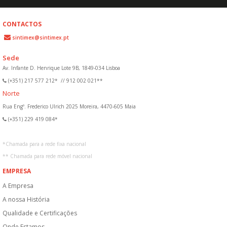
CONTACTOS
sintimex@sintimex.pt
Sede
Av. Infante D. Henrique Lote 9B, 1849-034 Lisboa
(+351) 217 577 212*
//
912 002 021**
Norte
Rua Engº. Frederico Ulrich 2025 Moreira, 4470-605 Maia
(+351) 229 419 084*
*
Chamada para a rede fixa nacional
**
Chamada para rede móvel nacional
EMPRESA
A Empresa
A nossa História
Qualidade e Certificações
Onde Estamos