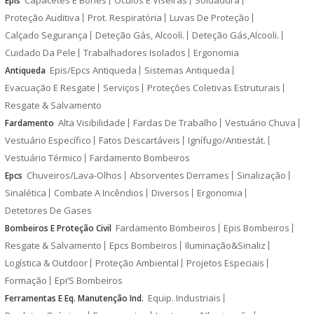
Capacetes E Bonés
Óculos E Viseiras
Soldadura
Epis
Proteção Auditiva
Prot. Respiratória
Luvas De Proteção
Calçado Segurança
Deteção Gás, Alcoolí.
Deteção Gás,Alcooli.
Cuidado Da Pele
Trabalhadores Isolados
Ergonomia
Epis/Epcs Antiqueda
Sistemas Antiqueda
Antiqueda
Evacuação E Resgate
Serviços
Proteções Coletivas Estruturais
Resgate & Salvamento
Alta Visibilidade
Fardas De Trabalho
Vestuário Chuva
Fardamento
Vestuário Específico
Fatos Descartáveis
Ignífugo/Antiestát.
Vestuário Térmico
Fardamento Bombeiros
Chuveiros/Lava-Olhos
Absorventes Derrames
Sinalização
Epcs
Sinalética
Combate A Incêndios
Diversos
Ergonomia
Detetores De Gases
Fardamento Bombeiros
Epis Bombeiros
Bombeiros E Proteção Civil
Resgate & Salvamento
Epcs Bombeiros
Iluminação&Sinaliz
Logística & Outdoor
Proteção Ambiental
Projetos Especiais
Formação
Epi’S Bombeiros
Equip. Industriais
Ferramentas E Eq. Manutenção Ind.