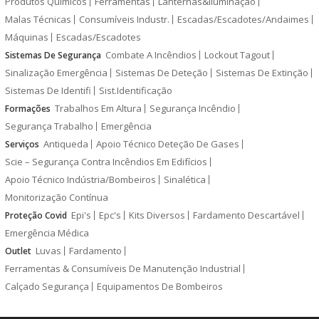
Produtos Químicos
Ferramentas
Lanternas&Iluminação
Malas Técnicas
Consumíveis Industr.
Escadas/Escadotes/Andaimes
Máquinas
Escadas/Escadotes
Combate A Incêndios
Lockout Tagout
Sistemas De Segurança
Sinalização Emergência
Sistemas De Deteção
Sistemas De Extinção
Sistemas De Identifi
Sist.Identificação
Trabalhos Em Altura
Segurança Incêndio
Formações
Segurança Trabalho
Emergência
Antiqueda
Apoio Técnico Deteção De Gases
Serviços
Scie – Segurança Contra Incêndios Em Edifícios
Apoio Técnico Indústria/Bombeiros
Sinalética
Monitorização Contínua
Epi's
Epc's
Kits Diversos
Fardamento Descartável
Proteção Covid
Emergência Médica
Luvas
Fardamento
Outlet
Ferramentas & Consumíveis De Manutenção Industrial
Calçado Segurança
Equipamentos De Bombeiros