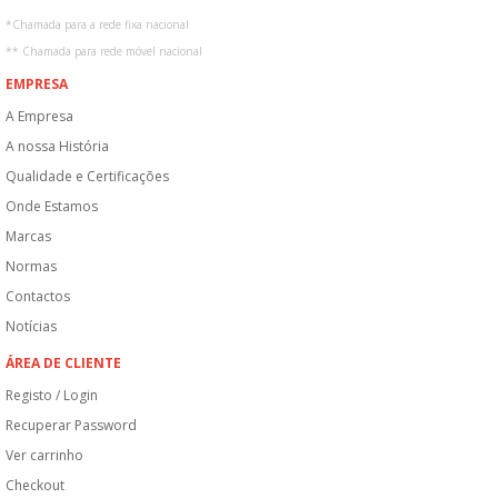
*
Chamada para a rede fixa nacional
**
Chamada para rede móvel nacional
EMPRESA
A Empresa
A nossa História
Qualidade e Certificações
Onde Estamos
Marcas
Normas
Contactos
Notícias
ÁREA DE CLIENTE
Registo / Login
Recuperar Password
Ver carrinho
Checkout