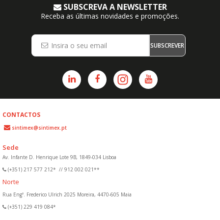
SUBSCREVA A NEWSLETTER
Receba as últimas novidades e promoções.
SUBSCREVER
CONTACTOS
sintimex@sintimex.pt
Sede
Av. Infante D. Henrique Lote 9B, 1849-034 Lisboa
(+351) 217 577 212*
//
912 002 021**
Norte
Rua Engº. Frederico Ulrich 2025 Moreira, 4470-605 Maia
(+351) 229 419 084*